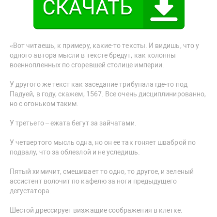
«Вот читаешь, к примеру, какие-то тексты. И видишь, что у
одного автора мысли в тексте бредут, как колонны
военнопленных по сгоревшей столице империи.
У другого же текст как заседание трибунала где-то под
Падуей, в году, скажем, 1567. Все очень дисциплинированно,
но с огоньком таким.
У третьего – ежата бегут за зайчатами.
У четвертого мысль одна, но он ее так гоняет шваброй по
подвалу, что за облезлой и не уследишь.
Пятый химичит, смешивает то одно, то другое, и зеленый
ассистент волочит по кафелю за ноги предыдущего
дегустатора.
Шестой дрессирует визжащие соображения в клетке.