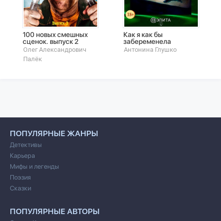
100 новых смешных
Как я как бы
сценок. выпуск 2
забеременела
Олег Александрович
Антонина Глушко
Палёк
ПОПУЛЯРНЫЕ ЖАНРЫ
Детективы
Карьера
Мифы и легенды
Поэзия
Сказки
ПОПУЛЯРНЫЕ АВТОРЫ