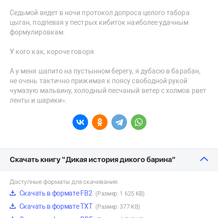
Седьмой ведет в ночи протокол допроса целого табора
цыган, подпевая у пестрых кибиток наиболее удачным
формулировкам.
У кого как, короче говоря.
А у меня шапито на пустынном берегу, я дубасю в барабан,
не очень тактично прижимая к поясу свободной рукой
чумазую мальвину, холодный песчаный ветер с холмов рвет
ленты и шарики».
Скачать книгу “Дикая история дикого барина”
Доступные форматы для скачивания:
Скачать в формате FB2
(Размер: 1 625 KB)
Скачать в формате TXT
(Размер: 377 KB)