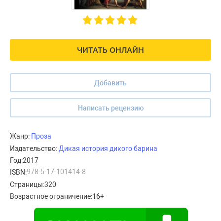
ЧИТАТЬ ОНЛАЙН
Добавить
Написать рецензию
Жанр:
Проза
Издательство:
Дикая история дикого барина
Год:
2017
978-5-17-101414-8
ISBN:
Страницы:
320
Возрастное ограничение:
16+