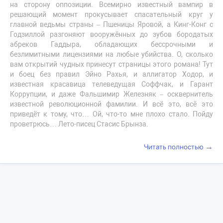
на сторону оппозиции. Всемирно известный вампир в
решающий момент прокусывает спасательный круг у
главной ведьмы страны – Пшеницы Яровой, а Кинг-Конг с
Годзиллой разгоняют вооружённых до зубов бородатых
абреков Гаддыра, обладающих бессрочными и
безлимитными лицензиями на любые убийства. О, сколько
вам открытий чудных принесут страницы этого романа! Тут
и боец без правил Эйно Рахья, и аллигатор Ходор, и
известная красавица телеведущая Соффчак, и Гарант
Коррупции, и даже Фальшимир Железняк – осквернитель
известной революционной фамилии. И всё это, всё это
приведёт к тому, что… Ой, что-то мне плохо стало. Пойду
проветрюсь… Лето-писец Стасис Брынза.
→
Читать полностью