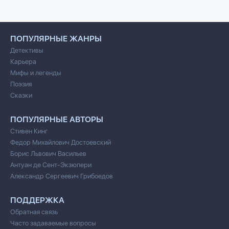
ПОПУЛЯРНЫЕ ЖАНРЫ
Детективы
Карьера
Мифы и легенды
Поэзия
Сказки
ПОПУЛЯРНЫЕ АВТОРЫ
Стивен Кинг
Федор Михайлович Достоевский
Борис Львович Васильев
Антуан де Сент-Экзюпери
Александр Сергеевич Грибоедов
ПОДДЕРЖКА
Обратная связь
Часто задаваемые вопросы