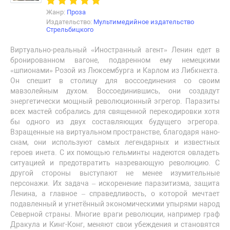
Жанр:
Проза
Издательство:
Мультимедийное издательство
Стрельбицкого
Виртуально-реальный «Иностранный агент» Ленин едет в
бронированном вагоне, подаренном ему немецкими
«шпионами» Розой из Люксембурга и Карлом из Либкнехта.
Он спешит в столицу для воссоединения со своим
мавзолейным духом. Воссоединившись, они создадут
энергетически мощный революционный эгрегор. Паразиты
всех мастей собрались для священной перекодировки хотя
бы одного из двух составляющих будущего эгрегора.
Взращенные на виртуальном пространстве, благодаря нано-
снам, они используют самых легендарных и известных
героев инета. С их помощью гельминты надеются овладеть
ситуацией и предотвратить назревающую революцию. С
другой стороны выступают не менее изумительные
персонажи. Их задача – искоренение паразитизма, защита
Ленина, а главное – справедливость, о которой мечтает
подавленный и угнетённый экономическими упырями народ
Северной страны. Многие враги революции, например граф
Дракула и Кинг-Конг, меняют свои убеждения и становятся