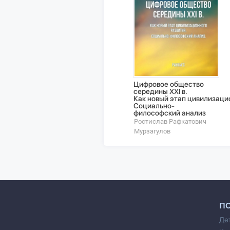
Цифровое общество
середины XXI в.
Как новый этап цивилизаци
Социально-
философский анализ
Ростислав Рафкатович
Мурзагулов
П
Де