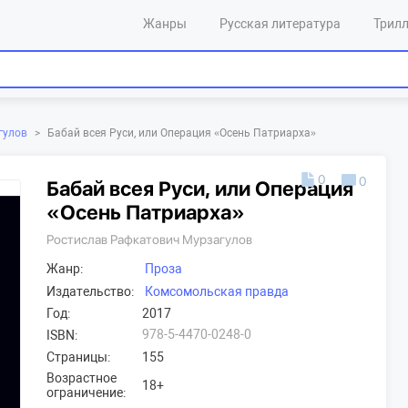
Жанры
Русская литература
Трил
Бабай всея Руси, или Операция «Осень Патриарха»
гулов
>
0
0
Бабай всея Руси, или Операция
«Осень Патриарха»
Ростислав Рафкатович Мурзагулов
Жанр:
Проза
Издательство:
Комсомольская правда
Год:
2017
978-5-4470-0248-0
ISBN:
Страницы:
155
Возрастное
18+
ограничение: