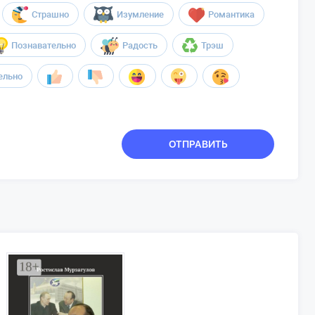
Страшно
Изумление
Романтика
Познавательно
Радость
Трэш
ельно
ОТПРАВИТЬ