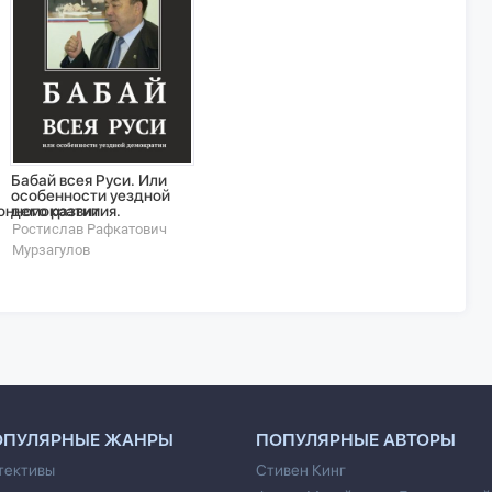
Бабай всея Руси. Или
особенности уездной
онного развития.
демократии
Ростислав Рафкатович
Мурзагулов
ОПУЛЯРНЫЕ ЖАНРЫ
ПОПУЛЯРНЫЕ АВТОРЫ
тективы
Стивен Кинг