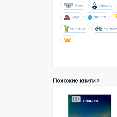
Мило
Страшно
Фууу
До слез
Ем кактус
Увлекат
Похожие книги
2