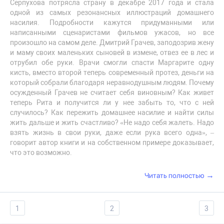
Серпухова потрясла страну в декабре 2017 года и стала
одной из самых резонансных иллюстраций домашнего
насилия. Подробности кажутся придуманными или
написанными сценаристами фильмов ужасов, но все
произошло на самом деле. Дмитрий Грачев, заподозрив жену
и маму своих маленьких сыновей в измене, отвез ее в лес и
отрубил обе руки. Врачи смогли спасти Маргарите одну
кисть, вместо второй теперь современный протез, деньги на
который собрали благодаря неравнодушным людям. Почему
осужденный Грачев не считает себя виновным? Как живет
теперь Рита и получится ли у нее забыть то, что с ней
случилось? Как пережить домашнее насилие и найти силы
жить дальше и жить счастливо? «Не надо себя жалеть. Надо
взять жизнь в свои руки, даже если рука всего одна», –
говорит автор книги и на собственном примере доказывает,
что это возможно.
→
Читать полностью
1
2
3