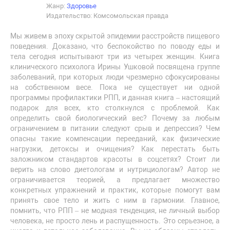
Жанр:
Здоровье
Издательство: Комсомольская правда
Мы живем в эпоху скрытой эпидемии расстройств пищевого
поведения. Доказано, что беспокойство по поводу еды и
тела сегодня испытывают три из четырех женщин. Книга
клинического психолога Ирины Ушковой посвящена группе
заболеваний, при которых люди чрезмерно сфокусированы
на собственном весе. Пока не существует ни одной
программы профилактики РПП, и данная книга – настоящий
подарок для всех, кто столкнулся с проблемой. Как
определить свой биологический вес? Почему за любым
ограничением в питании следуют срыв и депрессия? Чем
опасны такие компенсации перееданий, как физические
нагрузки, детоксы и очищения? Как перестать быть
заложником стандартов красоты в соцсетях? Стоит ли
верить на слово диетологам и нутрициологам? Автор не
ограничивается теорией, а предлагает множество
конкретных упражнений и практик, которые помогут вам
принять свое тело и жить с ним в гармонии. Главное,
помнить, что РПП – не модная тенденция, не личный выбор
человека, не просто лень и распущенность. Это серьезное, а