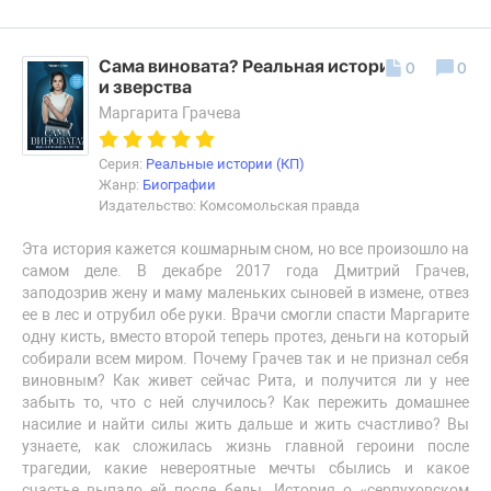
Сама виновата? Реальная история любви
0
0
и зверства
Маргарита Грачева
Серия:
Реальные истории (КП)
Жанр:
Биографии
Издательство: Комсомольская правда
Эта история кажется кошмарным сном, но все произошло на
самом деле. В декабре 2017 года Дмитрий Грачев,
заподозрив жену и маму маленьких сыновей в измене, отвез
ее в лес и отрубил обе руки. Врачи смогли спасти Маргарите
одну кисть, вместо второй теперь протез, деньги на который
собирали всем миром. Почему Грачев так и не признал себя
виновным? Как живет сейчас Рита, и получится ли у нее
забыть то, что с ней случилось? Как пережить домашнее
насилие и найти силы жить дальше и жить счастливо? Вы
узнаете, как сложилась жизнь главной героини после
трагедии, какие невероятные мечты сбылись и какое
счастье выпало ей после беды. История о «серпуховском