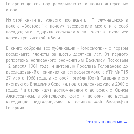
Гагарина до сих пор раскрываются с новых интересных
сторон.
Из этой книги вы узнаете про девять ЧП, случившихся в
полете «Востока-1»; почему засекретили место и способ
посадки; что подарили космонавту за полет; а также все
версии трагической гибели.
В книге собраны все публикации «Комсомолки» о первом
космонавте планеты за шесть десятков лет. От первого
репортажа, написанного знаменитым Василием Песковым
12 апреля 1961 года, и интервью Ярослава Голованова до
расследований о причинах катастрофы самолета УТИ МиГ-15
27 марта 1968 года, в которой погибли Юрий Гагарин и его
инструктор Владимир Серёгин, подготовленных уже в 2000-х
годах. Читателя ждут воспоминания о встречах с Юрием
Алексеевичем, любительские фото и истории, не всегда
находящие подтверждение в официальной биографии
Гагарина.
→
Читать полностью