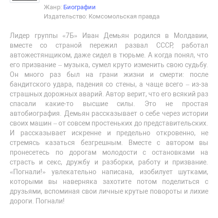
Жанр:
Биографии
Издательство: Комсомольская правда
Лидер группы «7Б» Иван Демьян родился в Молдавии,
вместе со страной пережил развал СССР, работал
автожестянщиком, даже сидел в тюрьме. А когда понял, что
его призвание – музыка, сумел круто изменить свою судьбу.
Он много раз был на грани жизни и смерти: после
бандитского удара, падения со стены, а чаще всего – из-за
страшных дорожных аварий. Автор верит, что его всякий раз
спасали какие-то высшие силы. Это не простая
автобиография. Демьян рассказывает о себе через истории
своих машин – от совсем простеньких до представительских.
И рассказывает искренне и предельно откровенно, не
стремясь казаться безгрешным. Вместе с автором вы
пронесетесь по дорогам молодости с остановками на
страсть и секс, дружбу и разборки, работу и призвание.
«Погнали!» увлекательно написана, изобилует шутками,
которыми вы наверняка захотите потом поделиться с
друзьями, вспоминая свои личные крутые повороты и лихие
дороги. Погнали!