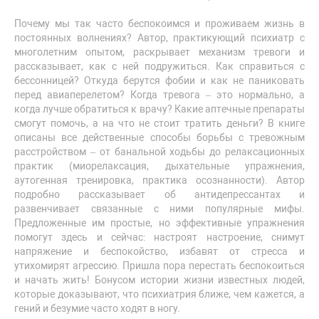
Почему мы так часто беспокоимся и проживаем жизнь в
постоянных волнениях? Автор, практикующий психиатр с
многолетним опытом, раскрывает механизм тревоги и
рассказывает, как с ней подружиться. Как справиться с
бессонницей? Откуда берутся фобии и как не паниковать
перед авиаперелетом? Когда тревога – это нормально, а
когда лучше обратиться к врачу? Какие аптечные препараты
смогут помочь, а на что не стоит тратить деньги? В книге
описаны все действенные способы борьбы с тревожным
расстройством – от банальной ходьбы до релаксационных
практик (миорелаксация, дыхательные упражнения,
аутогенная тренировка, практика осознанности). Автор
подробно рассказывает об антидепрессантах и
развенчивает связанные с ними популярные мифы.
Предложенные им простые, но эффективные упражнения
помогут здесь и сейчас: настроят настроение, снимут
напряжение и беспокойство, избавят от стресса и
утихомирят агрессию. Пришла пора перестать беспокоиться
и начать жить! Бонусом истории жизни известных людей,
которые доказывают, что психиатрия ближе, чем кажется, а
гений и безумие часто ходят в ногу.