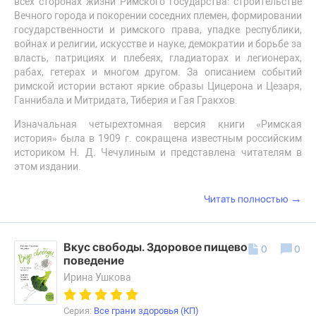
всех сторонах жизни Римского государства: строительстве
Вечного города и покорении соседних племен, формировании
государственности и римского права, упадке республики,
войнах и религии, искусстве и науке, демократии и борьбе за
власть, патрициях и плебеях, гладиаторах и легионерах,
рабах, гетерах и многом другом. За описанием событий
римской истории встают яркие образы Цицерона и Цезаря,
Ганнибала и Митридата, Тиберия и Гая Гракхов.
Изначальная четырехтомная версия книги «Римская
история» была в 1909 г. сокращена известным российским
историком Н. Д. Чечулиным и представлена читателям в
этом издании.
→
Читать полностью
Вкус свободы. Здоровое пищевое
0
0
поведение
Ирина Ушкова
Серия:
Все грани здоровья (КП)