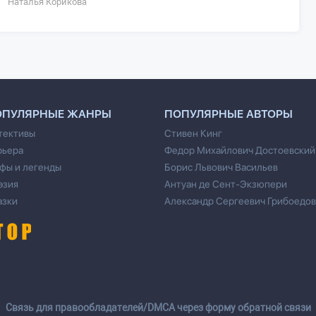
Наталья Корикова
ОПУЛЯРНЫЕ ЖАНРЫ
ПОПУЛЯРНЫЕ АВТОРЫ
тективы
Стивен Кинг
рьера
Федор Михайлович Достоевский
фы и легенды
Борис Львович Васильев
эзия
Антуан де Сент-Экзюпери
азки
Александр Сергеевич Грибоедов
Cвязь для правообладателей/DMCA через форму обратной связи