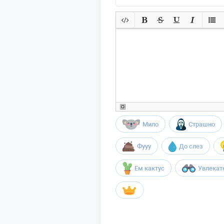
Мило
Страшно
Фууу
До слез
Ем кактус
Увлекат