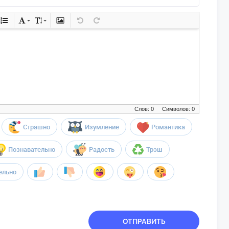
Слов: 0
Символов: 0
Страшно
Изумление
Романтика
Познавательно
Радость
Трэш
ельно
ОТПРАВИТЬ