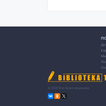
П
Де
Ка
Ми
По
Ск
© 2020 Все права защищены