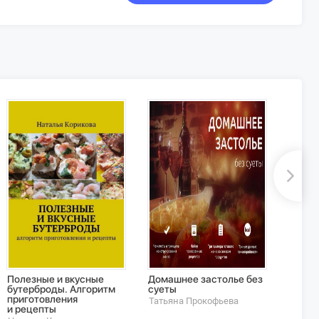
Полезные и вкусные
Домашнее застолье без
Рецеп
бутерброды. Алгоритм
суеты
«изю
приготовления
Татьяна Прокофьева
Натал
и рецепты