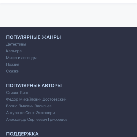
ПОПУЛЯРНЫЕ ЖАНРЫ
Детективы
Карьера
Мифы и легенды
Поэзия
Сказки
ПОПУЛЯРНЫЕ АВТОРЫ
Стивен Кинг
Федор Михайлович Достоевский
Борис Львович Васильев
Антуан де Сент-Экзюпери
Александр Сергеевич Грибоедов
ПОДДЕРЖКА