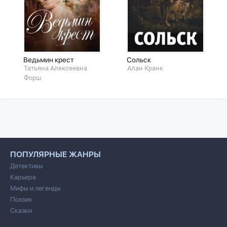
Ведьмин крест
Сольск
Татьяна Алексеевна
Алан Кранк
Форш
ПОПУЛЯРНЫЕ ЖАНРЫ
Детективы
Карьера
Мифы и легенды
Поэзия
Сказки