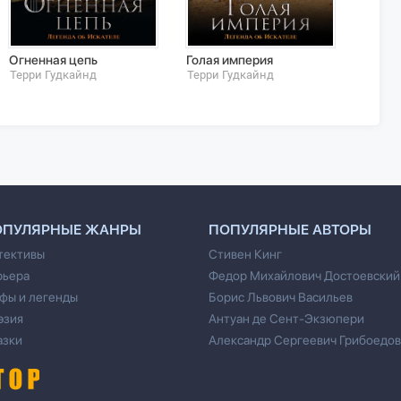
Огненная цепь
Голая империя
После
Волше
Терри Гудкайнд
Терри Гудкайнд
Испов
Терри
ОПУЛЯРНЫЕ ЖАНРЫ
ПОПУЛЯРНЫЕ АВТОРЫ
тективы
Стивен Кинг
рьера
Федор Михайлович Достоевский
фы и легенды
Борис Львович Васильев
эзия
Антуан де Сент-Экзюпери
азки
Александр Сергеевич Грибоедов