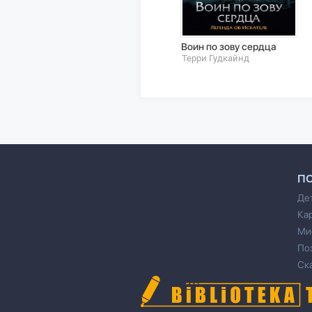
Воин по зову сердца
Терри Гудкайнд
П
Де
Ка
Ми
По
Ск