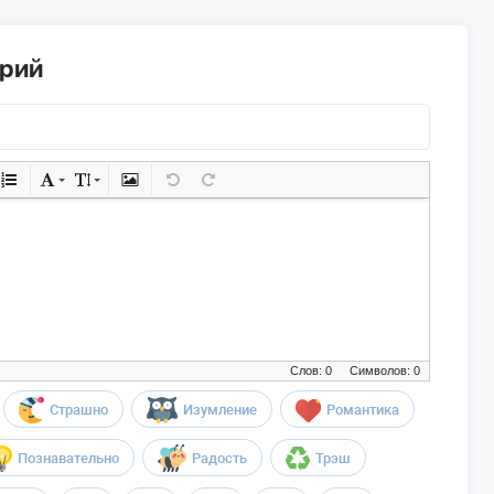
арий
Слов: 0
Символов: 0
Страшно
Изумление
Романтика
Познавательно
Радость
Трэш