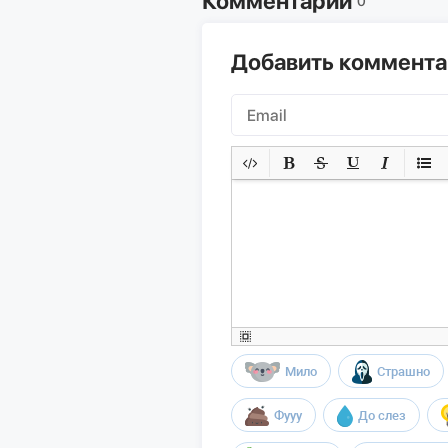
Комментарии
0
Добавить коммент
Мило
Страшно
Фууу
До слез