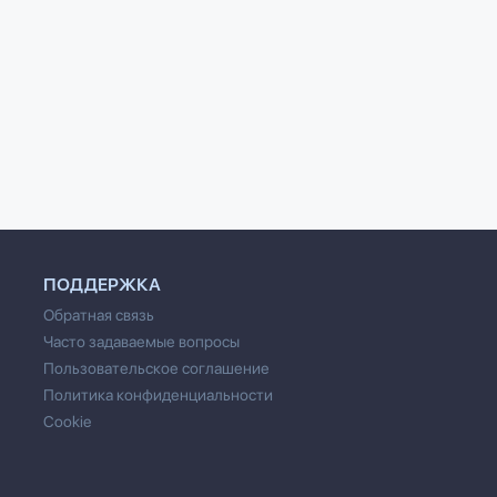
днее Правило
Последнее Правило
Долги предко
бника, или
Волшебника, или
Терри Гудкайн
едница. Книга 1
Исповедница. Книга 2
 Гудкайнд
Терри Гудкайнд
ПОДДЕРЖКА
Обратная связь
Часто задаваемые вопросы
Пользовательское соглашение
Политика конфиденциальности
Cookie