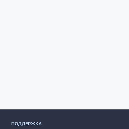
гнувшей рукой
Камера хранения.
Мещанская книга
 Сергеевна
Александр Абрамович
горова
Кабаков
ПОДДЕРЖКА