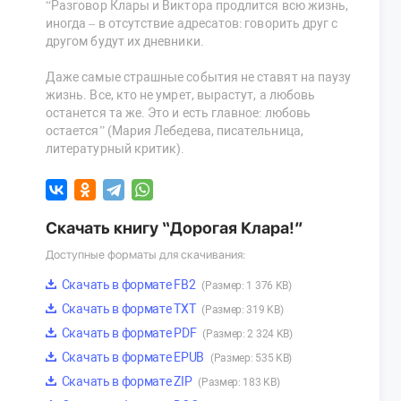
“Разговор Клары и Виктора продлится всю жизнь,
иногда – в отсутствие адресатов: говорить друг с
другом будут их дневники.
Даже самые страшные события не ставят на паузу
жизнь. Все, кто не умрет, вырастут, а любовь
останется та же. Это и есть главное: любовь
остается” (Мария Лебедева, писательница,
литературный критик).
Скачать книгу “Дорогая Клара!”
Доступные форматы для скачивания:
Скачать в формате FB2
(Размер: 1 376 KB)
Скачать в формате TXT
(Размер: 319 KB)
Скачать в формате PDF
(Размер: 2 324 KB)
Скачать в формате EPUB
(Размер: 535 KB)
Скачать в формате ZIP
(Размер: 183 KB)