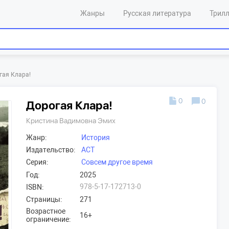
Жанры
Русская литература
Трил
гая Клара!
0
0
Дорогая Клара!
Кристина Вадимовна Эмих
Жанр:
История
Издательство:
АСТ
Серия:
Совсем другое время
Год:
2025
978-5-17-172713-0
ISBN:
Страницы:
271
Возрастное
16+
ограничение: