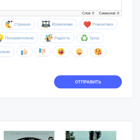
Слов: 0
Символов: 0
Страшно
Изумление
Романтика
Познавательно
Радость
Трэш
ельно
ОТПРАВИТЬ