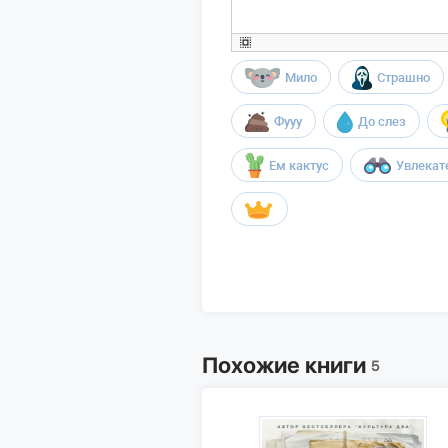
Мило
Страшно
Фууу
До слез
Ем кактус
Увлекат
Похожие книги
5