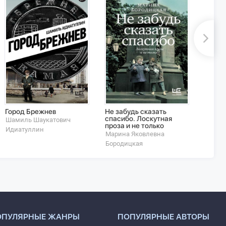
Город Брежнев
Не забудь сказать
Недро
спасибо. Лоскутная
Шамиль Шаукатович
Елена
проза и не только
Идиатуллин
Холмо
Марина Яковлевна
Бородицкая
ОПУЛЯРНЫЕ ЖАНРЫ
ПОПУЛЯРНЫЕ АВТОРЫ