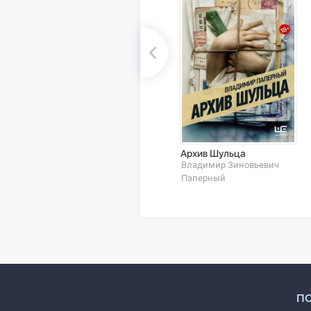
Архив Шульца
Владимир Зиновьевич
Паперный
П