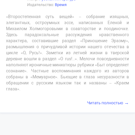
Издательство:
Время
«Второстепенная суть вещей» – собрание изящных,
элегантных, остроумных эссе, написанных Еленой и
Михаилом Холмогоровыми в соавторстве и поодиночке.
Здесь парадоксальные рассуждения нравственного
характера, составившие раздел «Приношение Эразму»,
размышления о причудливой истории нашего отечества в
цикле «О, Русь!». Заметки из летней жизни в тверской
деревне вошли в раздел «O rus!..». Мелочи повседневности
наполняют ироничные миниатюры рубрики «Быт определяет
сознание». Частные воспоминания каждого из авторов
собраны в «Мемуарное». Бьющие в глаза несуразности в
обращении с русским языком так и названы – «Краем
глаза».
→
Читать полностью