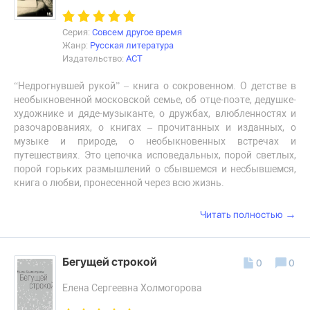
Серия:
Совсем другое время
Жанр:
Русская литература
Издательство:
АСТ
“Недрогнувшей рукой” – книга о сокровенном. О детстве в
необыкновенной московской семье, об отце-поэте, дедушке-
художнике и дяде-музыканте, о дружбах, влюбленностях и
разочарованиях, о книгах – прочитанных и изданных, о
музыке и природе, о необыкновенных встречах и
путешествиях. Это цепочка исповедальных, порой светлых,
порой горьких размышлений о сбывшемся и несбывшемся,
книга о любви, пронесенной через всю жизнь.
→
Читать полностью
Бегущей строкой
0
0
Елена Сергеевна Холмогорова