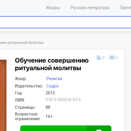
Жанры
Русская литература
Трил
ению ритуальной молитвы
0
0
Обучение совершению
ритуальной молитвы
Жанр:
Религия
Издательство:
Садра
Год:
2015
978-5-906016-53-9
ISBN:
Страницы:
88
Возрастное
16+
ограничение: