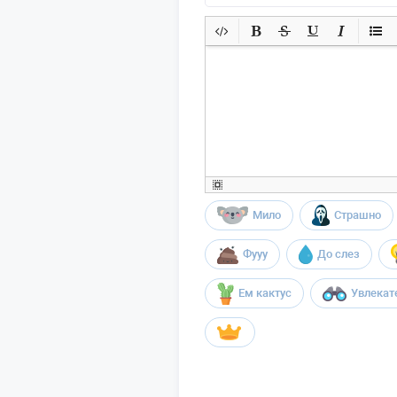
Мило
Страшно
Фууу
До слез
Ем кактус
Увлекат