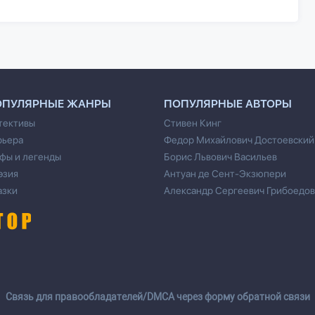
ОПУЛЯРНЫЕ ЖАНРЫ
ПОПУЛЯРНЫЕ АВТОРЫ
тективы
Стивен Кинг
рьера
Федор Михайлович Достоевский
фы и легенды
Борис Львович Васильев
эзия
Антуан де Сент-Экзюпери
азки
Александр Сергеевич Грибоедов
Cвязь для правообладателей/DMCA через форму обратной связи