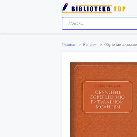
Главная
>
Религия
>
Обучение соверш