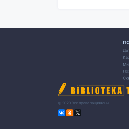
П
Де
Ка
Ми
По
Ск
© 2020 Все права защищены