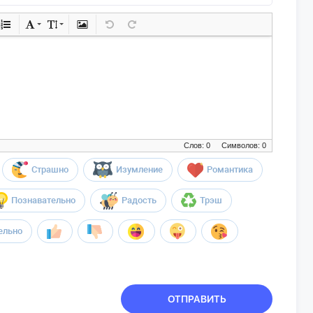
Слов: 0
Символов: 0
Страшно
Изумление
Романтика
Познавательно
Радость
Трэш
ельно
ОТПРАВИТЬ