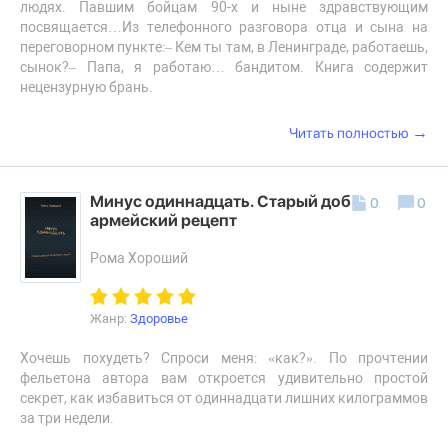
людях. Павшим бойцам 90-х и ныне здравствующим
посвящается…Из телефонного разговора отца и сына на
переговорном пункте:– Кем ты там, в Ленинграде, работаешь,
сынок?– Папа, я работаю… бандитом. Книга содержит
нецензурную брань.
→
Читать полностью
Минус одиннадцать. Старый добрый
0
0
армейский рецепт
Рома Хороший
Жанр:
Здоровье
Хочешь похудеть? Спроси меня: «как?». По прочтении
фельетона автора вам откроется удивительно простой
секрет, как избавиться от одиннадцати лишних килограммов
за три недели.