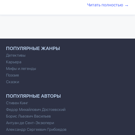
→
Читать полностью
ПОПУЛЯРНЫЕ ЖАНРЫ
Детективы
Карьера
Мифы и легенды
Поэзия
Сказки
ПОПУЛЯРНЫЕ АВТОРЫ
Стивен Кинг
Федор Михайлович Достоевский
Борис Львович Васильев
Антуан де Сент-Экзюпери
Александр Сергеевич Грибоедов