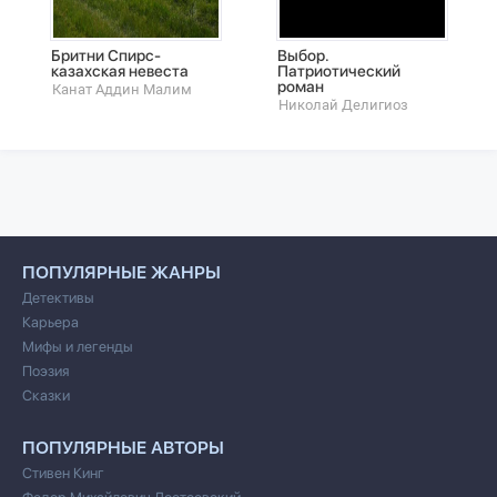
Бритни Спирс-
Выбор.
казахская невеста
Патриотический
роман
Канат Аддин Малим
Николай Делигиоз
ПОПУЛЯРНЫЕ ЖАНРЫ
Детективы
Карьера
Мифы и легенды
Поэзия
Сказки
ПОПУЛЯРНЫЕ АВТОРЫ
Стивен Кинг