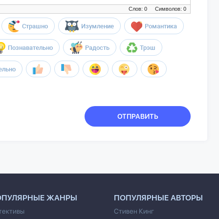
Слов: 0
Символов: 0
Страшно
Изумление
Романтика
Познавательно
Радость
Трэш
ельно
ОТПРАВИТЬ
ОПУЛЯРНЫЕ ЖАНРЫ
ПОПУЛЯРНЫЕ АВТОРЫ
тективы
Стивен Кинг