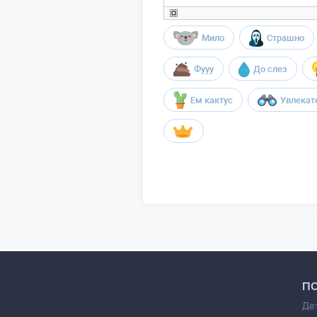
Мило
Страшно
Фууу
До слез
Ем кактус
Увлекат
П
Де