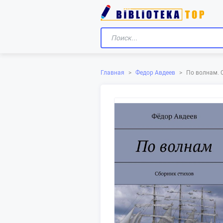
Главная
>
Федор Авдеев
>
По волнам. 