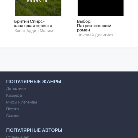
Бритни Спирс-
Выбор.
казахская невеста
Патриотический
роман
Канат Аддин Малим
Николай Делигиоз
ПОПУЛЯРНЫЕ ЖАНРЫ
Детективы
Карьера
Мифы и легенды
Поэзия
Сказки
ПОПУЛЯРНЫЕ АВТОРЫ
Стивен Кинг