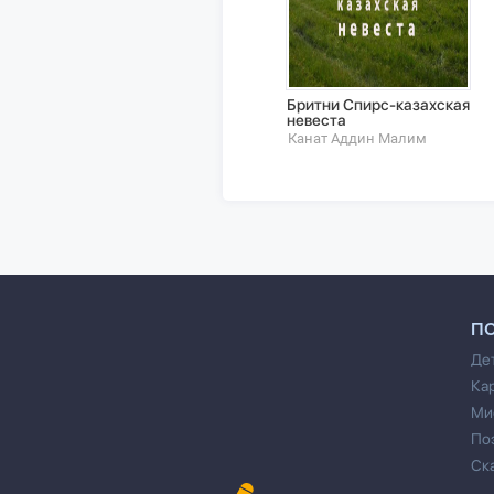
Бритни Спирс-казахская
невеста
Канат Аддин Малим
П
Де
Ка
Ми
По
Ск