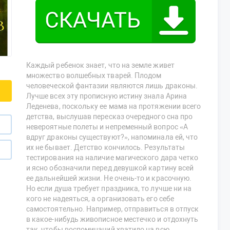
Каждый ребенок знает, что на земле живет
множество волшебных тварей. Плодом
человеческой фантазии являются лишь драконы.
Лучше всех эту прописную истину знала Арина
Леденева, поскольку ее мама на протяжении всего
детства, выслушав пересказ очередного сна про
невероятные полеты и непременный вопрос «А
вдруг драконы существуют?», напоминала ей, что
их не бывает. Детство кончилось. Результаты
тестирования на наличие магического дара четко
и ясно обозначили перед девушкой картину всей
ее дальнейшей жизни. Не очень-то и красочную.
Но если душа требует праздника, то лучше ни на
кого не надеяться, а организовать его себе
самостоятельно. Например, отправиться в отпуск
в какое-нибудь живописное местечко и отдохнуть
так, чтобы воспоминаний хватило на всю