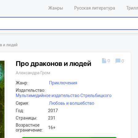
Жанры
Русская литература
Трил
в и людей
0
0
Про драконов и людей
Александра Гром
Жанр:
Приключения
Издательство:
Мультимедийное издательство Стрельбицкого
Серия:
Любовь и волшебство
Год:
2017
Страницы:
231
Возрастное
16+
ограничение: