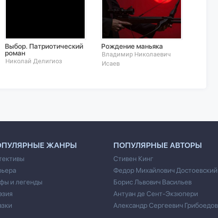
Выбор. Патриотический
Рождение маньяка
Хрони
роман
Цель 
Владимир Николаевич
Николай Делигиоз
Риссе
Исаев
ОПУЛЯРНЫЕ ЖАНРЫ
ПОПУЛЯРНЫЕ АВТОРЫ
тективы
Стивен Кинг
рьера
Федор Михайлович Достоевский
фы и легенды
Борис Львович Васильев
эзия
Антуан де Сент-Экзюпери
азки
Александр Сергеевич Грибоедов