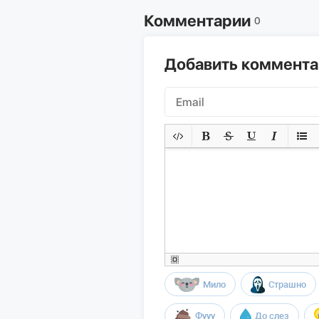
Комментарии
0
Добавить коммент
Мило
Страшно
Фууу
До слез