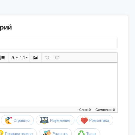
арий
Слов: 0
Символов: 0
Страшно
Изумление
Романтика
Познавательно
Радость
Трэш