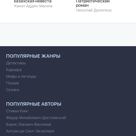
казахская невеста
Патриотический
роман
Канат Аддин Малим
Николай Делигиоз
ПОПУЛЯРНЫЕ ЖАНРЫ
Детективы
Карьера
Мифы и легенды
Поэзия
Сказки
ПОПУЛЯРНЫЕ АВТОРЫ
Стивен Кинг
Федор Михайлович Достоевский
Борис Львович Васильев
Антуан де Сент-Экзюпери