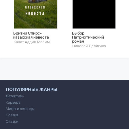
Бритни Спирс-
Выбор.
казахская невеста
Патриотический
роман
Канат Аддин Малим
Николай Делигиоз
ПОПУЛЯРНЫЕ ЖАНРЫ
Детективы
Карьера
Мифы и легенды
Поэзия
Сказки