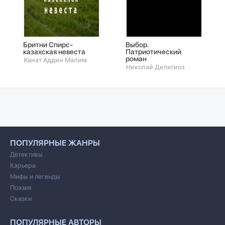
Бритни Спирс-
Выбор.
казахская невеста
Патриотический
роман
Канат Аддин Малим
Николай Делигиоз
ПОПУЛЯРНЫЕ ЖАНРЫ
Детективы
Карьера
Мифы и легенды
Поэзия
Сказки
ПОПУЛЯРНЫЕ АВТОРЫ