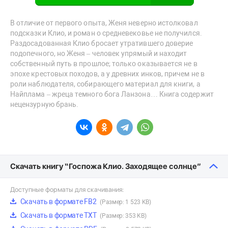
В отличие от первого опыта, Женя неверно истолковал
подсказки Клио, и роман о средневековье не получился.
Раздосадованная Клио бросает утратившего доверие
подопечного, но Женя – человек упрямый и находит
собственный путь в прошлое; только оказывается не в
эпохе крестовых походов, а у древних инков, причем не в
роли наблюдателя, собирающего материал для книги, а
Найплама – жреца темного бога Ланзона… Книга содержит
нецензурную брань.
Скачать книгу “Госпожа Клио. Заходящее солнце”
Доступные форматы для скачивания:
Скачать в формате FB2
(Размер: 1 523 KB)
Скачать в формате TXT
(Размер: 353 KB)