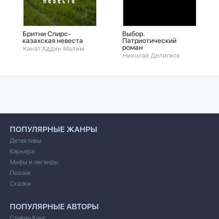
Бритни Спирс-
Выбор.
казахская невеста
Патриотический
роман
Канат Аддин Малим
Николай Делигиоз
ПОПУЛЯРНЫЕ ЖАНРЫ
Детективы
Карьера
Мифы и легенды
Поэзия
Сказки
ПОПУЛЯРНЫЕ АВТОРЫ
Стивен Кинг