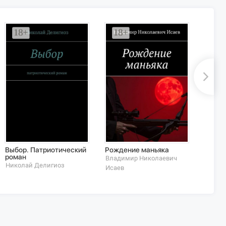
Выбор. Патриотический
Рождение маньяка
Хрони
роман
Цель 
Владимир Николаевич
Николай Делигиоз
Риссе
Исаев