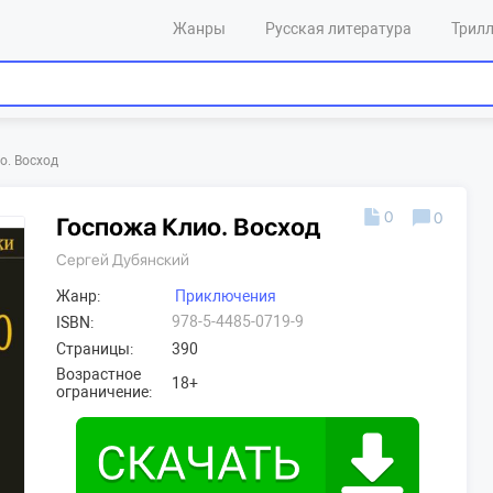
Жанры
Русская литература
Трил
о. Восход
0
0
Госпожа Клио. Восход
Сергей Дубянский
Жанр:
Приключения
978-5-4485-0719-9
ISBN:
Страницы:
390
Возрастное
18+
ограничение: