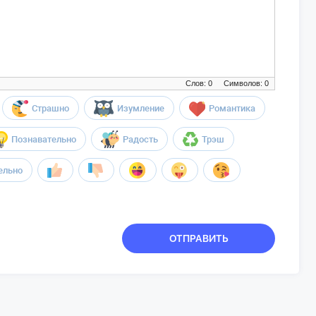
Слов: 0
Символов: 0
Страшно
Изумление
Романтика
Познавательно
Радость
Трэш
ельно
ОТПРАВИТЬ