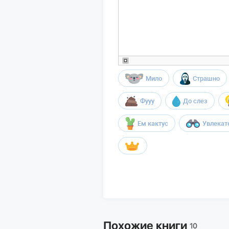
Мило
Страшно
Фууу
До слез
Ем кактус
Увлекат
Похожие книги
10