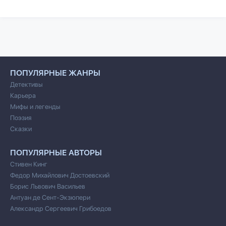
ПОПУЛЯРНЫЕ ЖАНРЫ
Детективы
Карьера
Мифы и легенды
Поэзия
Сказки
ПОПУЛЯРНЫЕ АВТОРЫ
Стивен Кинг
Федор Михайлович Достоевский
Борис Львович Васильев
Антуан де Сент-Экзюпери
Александр Сергеевич Грибоедов