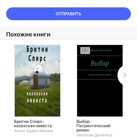
ОТПРАВИТЬ
Похожие книги
Бритни Спирс-
Выбор.
казахская невеста
Патриотический
роман
Канат Аддин Малим
Николай Делигиоз