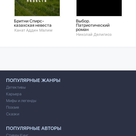
Бритни Спирс-
Выбор.
казахская невеста
Патриотический
роман
Канат Аддин Малим
Николай Делигиоз
ПОПУЛЯРНЫЕ ЖАНРЫ
Детективы
Карьера
Мифы и легенды
Поэзия
Сказки
ПОПУЛЯРНЫЕ АВТОРЫ
Стивен Кинг