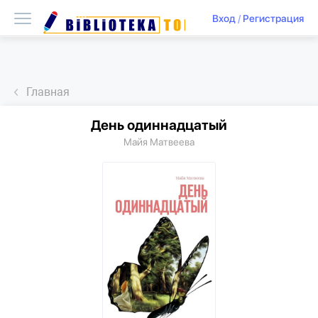
Вход
/
Регистрация
Главная
День одиннадцатый
Майя Матвеева