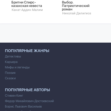
Бритни Спирс-
Выбор.
казахская невеста
Патриотический
роман
Канат Аддин Малим
Николай Делигиоз
ПОПУЛЯРНЫЕ ЖАНРЫ
Детективы
Карьера
Мифы и легенды
Поэзия
Сказки
ПОПУЛЯРНЫЕ АВТОРЫ
Стивен Кинг
Федор Михайлович Достоевский
Борис Львович Васильев