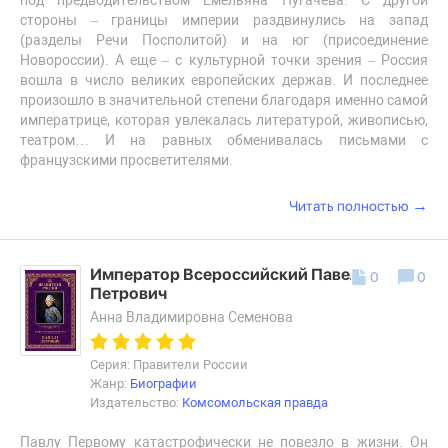
под предводительством Емельяна Пугачева. С другой
стороны – границы империи раздвинулись на запад
(разделы Речи Посполитой) и на юг (присоединение
Новороссии). А еще – с культурной точки зрения – Россия
вошла в число великих европейских держав. И последнее
произошло в значительной степени благодаря именно самой
императрице, которая увлекалась литературой, живописью,
театром… И на равных обменивалась письмами с
французскими просветителями.
→
Читать полностью
Император Всероссийский Павел I
0
0
Петрович
Анна Владимировна Семенова
Серия: Правители России
Жанр:
Биографии
Издательство:
Комсомольская правда
Павлу Первому катастрофически не повезло в жизни. Он