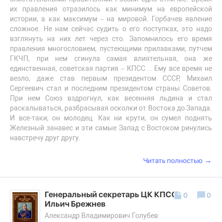
их правления отразилось как минимум на европейской
истории, а как максимум – на мировой. Горбачев явление
сложное. Не нам сейчас судить о его поступках, это надо
взглянуть на них лет через сто. Запомнилось его время
правления многословием, пустеющими прилавками, путчем
ГКЧП, при нем сгинула самая влиятельная, она же
единственная, советская партия – КПСС… Ему все время не
везло, даже став первым президентом СССР, Михаил
Сергеевич стал и последним президентом страны Советов.
При нем Союз вздрогнул, как весенняя льдина и стал
раскалываться, разбрасывая осколки от Востока до Запада.
И все-таки, он молодец. Как ни крути, он сумел поднять
Железный занавес и эти самые Запад с Востоком ринулись
навстречу друг другу.
→
Читать полностью
Генеральный секретарь ЦК КПСС Леонид
0
0
Ильич Брежнев
Александр Владимирович Голубев