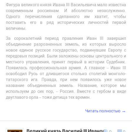
Фигура великого князя Ивана III Васильевича мало известна
современным россиянам. И абсолютно незаслуженно.
Одного перечисления сделанного им хватит, чтобы
поставить его в ряд исторических личностей первой
величины.
За сорокалетний период правления Иван III завершил
объединение разрозненных земель, из которых выросло
новое единое русское государство, подвинувшее Европу с
передовых позиций. Были заложены основы центрального и
местного управления, принят первый в истории Судебник.
Появилась профессиональная армия. А главное – Иван III
освободил Русь от длившегося столько столетий монголо-
татарского ига. Правда, при нем появилось уже новое
название объединенных земель. Название, которое мы
используем до сих пор, – Россия. Вместе с гербом в виде
двуглавого орла – тоже детища тех времен.
→
Читать полностью
Великий князь Василий III Иванович
0
0