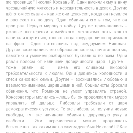
же прозвище "Николай Кровавый". Одни вменяли ему в вину
чрезвычайную мягкость и нерешительность в делах. Другие
шёпотом сетовали – как же они цепенеют, когда он гневался
и распекал их по делу. Одни обвиняли его в том, что он
проиграл Первую мировую войну. Другие признавались –
ржавые шестеренки армейского механизма хоть как-то
начинали крутиться, только когда государь лично приезжал
на фронт. Одни потешались над скудоумием Николая.
Другие восхищались его образованностью, начитанностью,
памятью и умением разбираться буквально во всем. Одни
рвали волосы от излишней доверчивости царя. Другие –
тоже рвали их – из-за его слишком высокой
требовательности к людям. Одни дивились холодности и
спеси сановной семьи. Другие – восхищались любовью и
взаимопониманием, царившими в ней. Социалисты бросали
обвинения, что Романов не умеет управлять страной.
Консерваторы молились – лишь бы он продолжал так мудро
управлять ей дальше. Либералы требовали от царя
демократических уступок. Те же либералы, получив новые
свободы, тут же начинали обвинять дарующую руку в
слабости… Эти перечисления можно продолжать
бесконечно. Так каким же на самом деле был Николай II? Как
всегда истина лежит где-то посередине. Он не являлся,