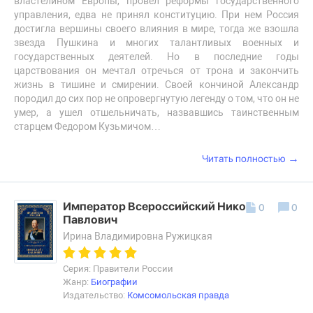
властелином Европы, провел реформы государственного
управления, едва не принял конституцию. При нем Россия
достигла вершины своего влияния в мире, тогда же взошла
звезда Пушкина и многих талантливых военных и
государственных деятелей. Но в последние годы
царствования он мечтал отречься от трона и закончить
жизнь в тишине и смирении. Своей кончиной Александр
породил до сих пор не опровергнутую легенду о том, что он не
умер, а ушел отшельничать, назвавшись таинственным
старцем Федором Кузьмичом…
→
Читать полностью
Император Всероссийский Николай I
0
0
Павлович
Ирина Владимировна Ружицкая
Серия: Правители России
Жанр:
Биографии
Издательство:
Комсомольская правда