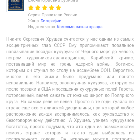
Елена Юрьевна Зубкова
Серия: Правители России
Жанр:
Биографии
Издательство:
Комсомольская правда
Никита Сергеевич Хрущев считается у нас одним из самых
эксцентричных глав СССР. Ему припоминают повальное
навязывание посадок кукурузы от Черного моря до Белого,
погром художников-авангардистов, Карибский кризис,
поставивший мир на грань ядерной войны, ботинок,
которым он стучал по столу на ассамблее ООН. Вероятно,
многое в его жизни было придумано или понято
неправильно. Например, злополучная кукуруза, которую он
после поездки в США и посещения кукурузных полей Гарста,
потрясенный, велел сажать от южных широт до Полярного
круга. На самом деле не велел. Просто в те годы гуляло по
стране еще эхо сталинской дисциплины, при которой любое
распоряжение вождя воспринималось, как руководство к
безоговорочному действию. А Хрущев, увидев кукурузное
богатство, просто подумал, что это одна из возможностей
помочь стране, которая и так-то едва выбралась из
послевоенного голода. Он искренне мечтал построить