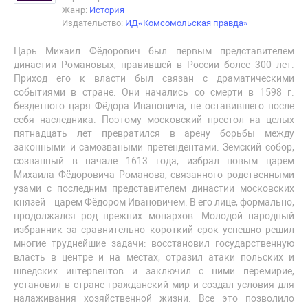
Жанр:
История
Издательство:
ИД«Комсомольская правда»
Царь Михаил Фёдорович был первым представителем
династии Романовых, правившей в России более 300 лет.
Приход его к власти был связан с драматическими
событиями в стране. Они начались со смерти в 1598 г.
бездетного царя Фёдора Ивановича, не оставившего после
себя наследника. Поэтому московский престол на целых
пятнадцать лет превратился в арену борьбы между
законными и самозваными претендентами. Земский собор,
созванный в начале 1613 года, избрал новым царем
Михаила Фёдоровича Романова, связанного родственными
узами с последним представителем династии московских
князей – царем Фёдором Ивановичем. В его лице, формально,
продолжался род прежних монархов. Молодой народный
избранник за сравнительно короткий срок успешно решил
многие труднейшие задачи: восстановил государственную
власть в центре и на местах, отразил атаки польских и
шведских интервентов и заключил с ними перемирие,
установил в стране гражданский мир и создал условия для
налаживания хозяйственной жизни. Все это позволило