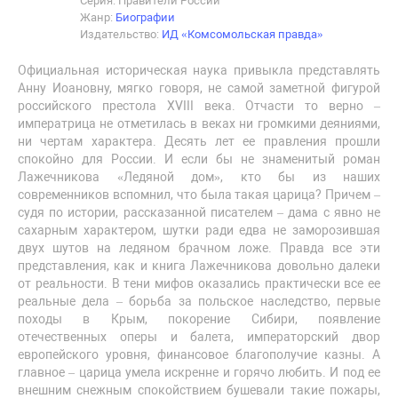
Серия: Правители России
Жанр:
Биографии
Издательство:
ИД «Комсомольская правда»
Официальная историческая наука привыкла представлять
Анну Иоановну, мягко говоря, не самой заметной фигурой
российского престола XVIII века. Отчасти то верно –
императрица не отметилась в веках ни громкими деяниями,
ни чертам характера. Десять лет ее правления прошли
спокойно для России. И если бы не знаменитый роман
Лажечникова «Ледяной дом», кто бы из наших
современников вспомнил, что была такая царица? Причем –
судя по истории, рассказанной писателем – дама с явно не
сахарным характером, шутки ради едва не заморозившая
двух шутов на ледяном брачном ложе. Правда все эти
представления, как и книга Лажечникова довольно далеки
от реальности. В тени мифов оказались практически все ее
реальные дела – борьба за польское наследство, первые
походы в Крым, покорение Сибири, появление
отечественных оперы и балета, императорский двор
европейского уровня, финансовое благополучие казны. А
главное – царица умела искренне и горячо любить. И под ее
внешним снежным спокойствием бушевали такие пожары,