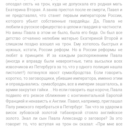
опоздал сесть на трон, куда не допускала его родная мать
Екатерина Вторая. А заняв престол после ее смерти, Павел и
не представлял, что станет первым императором России,
которого убьют собственные гвардейцы. Да, Павла не
любили в русское офицерство в целом и гвардия в частности.
Но вины Павла в этом не было, была его беда. Он был все
детство отчаянно нелюбим матерью Екатериной Второй и
слишком поздно взошел на трон. Ему хотелось быстрых и
нужных, кстати, России реформ. Но в России реформы не
любят в принципе. И за каждым распоряжением Павла
(иногда и вправду были невероятные, типа высылки всех
извозчиков из Петербурга за то, что у одного полиция нашла
пистолет!) потянулся хвост сумасбродства. Если говорить
коротко, то заговорщики, убившие императора, именно этим
и оправдывались: сумасброден, все в империи зашаталось, в
армии закрутил гайки… Но если говорить еще короче, Павла
подвело его резкое сближение с континентальной Европой
Францией и ненависть к Англии. Павел, например, приглашал
Папу римского перебраться в Петербург. Так что за ударом в
висок зубовской золотой табакеркой стояло английское
золото. Знал ли сын Павла Александр о заговоре? За это
говорит то, что вступая на трон он сказал: «При мне все