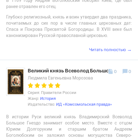
В 1169 году Андрей Боголюбский покорил Киев, где был
ранее отравлен его отец.
Глубоко религиозный, князь и воин утвердил два праздника,
почитаемых до сих пор в числе главных церковных дат:
Спаса и Покрова Пресвятой Богородицы. В XVIII веке был
канонизирован Русской православной церковью.
→
Читать полностью
Великий князь Всеволод Большое Гнездо
0
0
Людмила Евгеньевна Морозова
Серия: Правители России
Жанр:
История
Издательство:
ИД «Комсомольская правда»
В истории Руси великий князь Владимирский Всеволод
Большое Гнездо занимает особое место. Вместе с отцом
Юрием Долгоруким и старшим братом Андреем
Боголюбским он заложил основы могущества Северо-