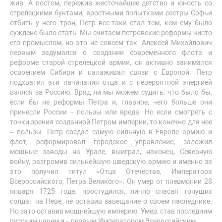
жив. А постом, пережив жесточайшее детство и юность со
стрелецкими бунтами, яростными попытками сестры Софьи
отбить у него трон, Петр все-таки стал тем, кем ему было
суждено было стать. Мы считаем петровские реформы чисто
его промыслом, но это не совсем так. Алексей Михайлович
первым задумался о создании современного флота и
реформе старой стрелецкой армии, он активно занимался
освоением Сибири и налаживал связи с Европой. Петр
подхватил эти начинания отца и с невероятной энергией
взялся за Россию. Вряд ли мы можем судить, что было бы,
если бы не реформы Петра и, главное, чего больше они
принесли России – пользы или вреда. Но если смотреть с
точки зрения созданной Петром империи, то конечно для нее
– пользы. Петр создал самую сильную в Европе армию и
флот, реформировал городское управление, заложил
мощные заводы на Урале, выиграл, наконец, Северную
войну, разгромив сильнейшую шведскую армию и именно за
это получил титул «Отца Отечества, Императора
Всероссийского, Петра Великого». Он умер от пневмонии 28
января 1725 года, простудился, лично спасая тонущих
солдат на Неве, не оставив завещание о своем наследнике.
Но зато оставив мощнейшую империю. Умер, став последним
русским царем и – первым Императором Всероссийским.