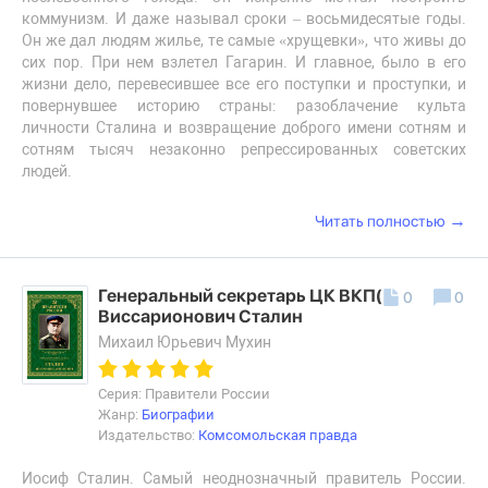
коммунизм. И даже называл сроки – восьмидесятые годы.
Он же дал людям жилье, те самые «хрущевки», что живы до
сих пор. При нем взлетел Гагарин. И главное, было в его
жизни дело, перевесившее все его поступки и проступки, и
повернувшее историю страны: разоблачение культа
личности Сталина и возвращение доброго имени сотням и
сотням тысяч незаконно репрессированных советских
людей.
→
Читать полностью
Генеральный секретарь ЦК ВКП(б) Иосиф
0
0
Виссарионович Сталин
Михаил Юрьевич Мухин
Серия: Правители России
Жанр:
Биографии
Издательство:
Комсомольская правда
Иосиф Сталин. Самый неоднозначный правитель России.