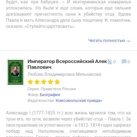
будет, как при бабушке…» И екатерининская камарилья
успокоилась. Но были и еще слова, которые еще сильнее
доказывают причастность сына к убийству отца. Вдова
Павла и мать Александра дала сыну пощечину. И, помолчав,
сказала: «Ступайте царствовать».
→
Читать полностью
Император Всероссийский Александр I
0
0
Павлович
Любовь Владимировна Мельникова
Серия: Правители России
Жанр:
Биографии
Издательство:
Комсомольская правда»
Александр I (1777–1825 гг.) всю жизнь мучился тем, что на
трон его, по сути, возвели через убийcтво отца – Павла I. За
свое правление он успел многое – в 1812–1814 годах одержал
победу над Наполеоном, считавшимся непобедимым