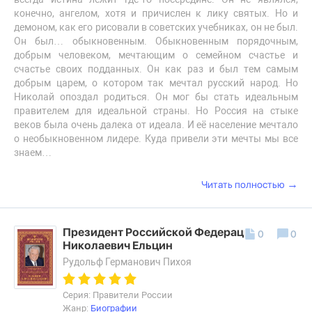
конечно, ангелом, хотя и причислен к лику святых. Но и
демоном, как его рисовали в советских учебниках, он не был.
Он был… обыкновенным. Обыкновенным порядочным,
добрым человеком, мечтающим о семейном счастье и
счастье своих подданных. Он как раз и был тем самым
добрым царем, о котором так мечтал русский народ. Но
Николай опоздал родиться. Он мог бы стать идеальным
правителем для идеальной страны. Но Россия на стыке
веков была очень далека от идеала. И её население мечтало
о необыкновенном лидере. Куда привели эти мечты мы все
знаем…
→
Читать полностью
Президент Российской Федерации Борис
0
0
Николаевич Ельцин
Рудольф Германович Пихоя
Серия: Правители России
Жанр:
Биографии