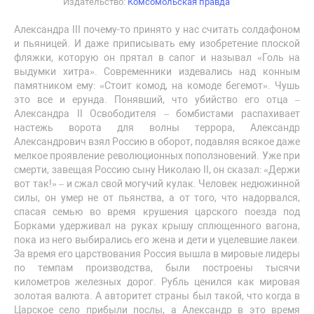
Издательство:
Комсомольская правда
Александра III почему-то принято у нас считать солдафоном
и пьяницей. И даже приписывать ему изобретение плоской
фляжки, которую он прятал в сапог и называл «Голь на
выдумки хитра». Современники издевались над конным
памятником ему: «Стоит комод, на комоде бегемот». Чушь
это все и ерунда. Понявший, что убийство его отца –
Александра II Освободителя – бомбистами распахивает
настежь ворота для волны террора, Александр
Александрович взял Россию в оборот, подавляя всякое даже
мелкое проявление революционных поползновений. Уже при
смерти, завещая Россию сыну Николаю II, он сказал: «Держи
вот так!» – и сжал свой могучий кулак. Человек недюжинной
силы, он умер не от пьянства, а от того, что надорвался,
спасая семью во время крушения царского поезда под
Борками удерживал на руках крышу сплющенного вагона,
пока из него выбирались его жена и дети и уцелевшие лакеи.
За время его царствования Россия вышла в мировые лидеры
по темпам производства, были построены тысячи
километров железных дорог. Рубль ценился как мировая
золотая валюта. А авторитет страны был такой, что когда в
Царское село прибыли послы, а Александр в это время