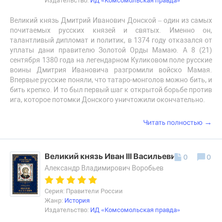
Издательство:
ИД «Комсомольская правда»
Великий князь Дмитрий Иванович Донской – один из самых
почитаемых русских князей и святых. Именно он,
талантливый дипломат и политик, в 1374 году отказался от
уплаты дани правителю Золотой Орды Мамаю. А 8 (21)
сентября 1380 года на легендарном Куликовом поле русские
воины Дмитрия Ивановича разгромили войско Мамая.
Впервые русские поняли, что татаро-монголов можно бить, и
бить крепко. И то был первый шаг к открытой борьбе против
ига, которое потомки Донского уничтожили окончательно.
→
Читать полностью
Великий князь Иван III Васильевич
0
0
Александр Владимирович Воробьев
Серия: Правители России
Жанр:
История
Издательство:
ИД «Комсомольская правда»