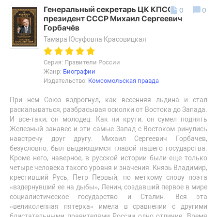
Генеральный секретарь ЦК КПСС, первый
0
0
президент СССР Михаил Сергеевич
Горбачёв
Тамара Юсуфовна Красовицкая
Серия: Правители России
Жанр:
Биографии
Издательство:
Комсомольская правда
При нем Союз вздрогнул, как весенняя льдина и стал
раскалываться, разбрасывая осколки от Востока до Запада.
И все-таки, он молодец. Как ни крути, он сумел поднять
Железный занавес и эти самые Запад с Востоком ринулись
навстречу друг другу. Михаил Сергеевич Горбачев,
безусловно, был выдающимся главой нашего государства.
Кроме него, наверное, в русской истории были еще только
четыре человека такого уровня и значения. Князь Владимир,
крестивший Русь, Петр Первый, по меткому слову поэта
«вздернувший ее на дыбы», Ленин, создавший первое в мире
социалистическое государство и Сталин. Вся эта
«великолепная пятерка» имела в сравнении с другими
блистательными правителями России одно отличие. Время