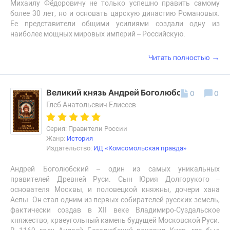
Михаилу Фёдоровичу не только успешно править самому
более 30 лет, но и основать царскую династию Романовых.
Ее представители общими усилиями создали одну из
наиболее мощных мировых империй – Российскую.
→
Читать полностью
Великий князь Андрей Боголюбский
0
0
Глеб Анатольевич Елисеев
Серия: Правители России
Жанр:
История
Издательство:
ИД «Комсомольская правда»
Андрей Боголюбский – один из самых уникальных
правителей Древней Руси. Сын Юрия Долгорукого –
основателя Москвы, и половецкой княжны, дочери хана
Аепы. Он стал одним из первых собирателей русских земель,
фактически создав в XII веке Владимиро-Суздальское
княжество, краеугольный камень будущей Московской Руси.