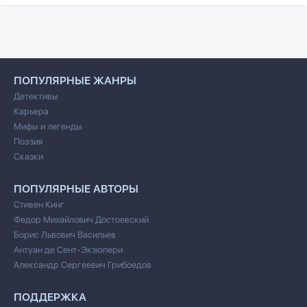
ПОПУЛЯРНЫЕ ЖАНРЫ
Детективы
Карьера
Мифы и легенды
Поэзия
Сказки
ПОПУЛЯРНЫЕ АВТОРЫ
Стивен Кинг
Федор Михайлович Достоевский
Борис Львович Васильев
Антуан де Сент-Экзюпери
Александр Сергеевич Грибоедов
ПОДДЕРЖКА