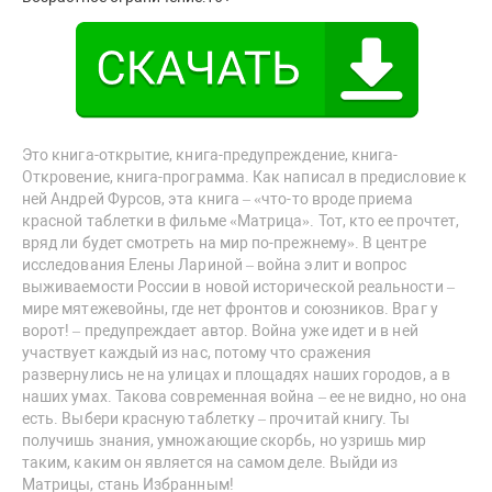
Это книга-открытие, книга-предупреждение, книга-
Откровение, книга-программа. Как написал в предисловие к
ней Андрей Фурсов, эта книга – «что-то вроде приема
красной таблетки в фильме «Матрица». Тот, кто ее прочтет,
вряд ли будет смотреть на мир по-прежнему». В центре
исследования Елены Лариной – война элит и вопрос
выживаемости России в новой исторической реальности –
мире мятежевойны, где нет фронтов и союзников. Враг у
ворот! – предупреждает автор. Война уже идет и в ней
участвует каждый из нас, потому что сражения
развернулись не на улицах и площадях наших городов, а в
наших умах. Такова современная война – ее не видно, но она
есть. Выбери красную таблетку – прочитай книгу. Ты
получишь знания, умножающие скорбь, но узришь мир
таким, каким он является на самом деле. Выйди из
Матрицы, стань Избранным!