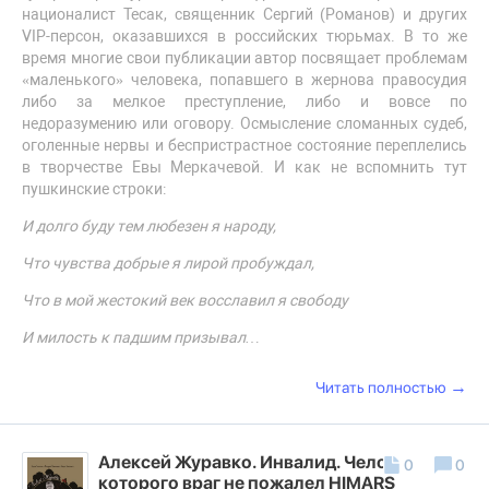
националист Тесак, священник Сергий (Романов) и других
VIP-персон, оказавшихся в российских тюрьмах. В то же
время многие свои публикации автор посвящает проблемам
«маленького» человека, попавшего в жернова правосудия
либо за мелкое преступление, либо и вовсе по
недоразумению или оговору. Осмысление сломанных судеб,
оголенные нервы и беспристрастное состояние переплелись
в творчестве Евы Меркачевой. И как не вспомнить тут
пушкинские строки:
И долго буду тем любезен я народу,
Что чувства добрые я лирой пробуждал,
Что в мой жестокий век восславил я свободу
И милость к падшим призывал…
→
Читать полностью
Алексей Журавко. Инвалид. Человек, на
0
0
которого враг не пожалел HIMARS