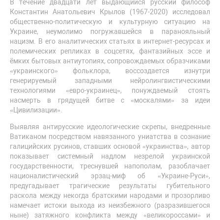
В течение двадцати лет выдающийся русский философ
Константин Анатольевич Крылов (1967-2020) исследовал
общественно-политическую и культурную ситуацию на
Украине, неумолимо погружавшейся в паранояльный
нацизм. В его аналитических статьях в интернет-ресурсах и
полемических репликах в соцсетях, фантазийных эссе и
ёмких бытовых антиутопиях, сопровождаемых образчиками
«украинского» фольклора, воссоздается изнутри
генерируемый западными нейролингвистическими
технологиями «евро-украинец», понуждаемый стоять
насмерть в грядущей битве с «москалями» за идеи
«Цивилизации».
Выявляя антирусские идеологические скрепы, внедренные
Ватиканом посредством навязанного униатства в сознание
галицийских русинов, ставших основой «украинства», автор
показывает системный надлом незрелой украинской
государственности, треснувшей напополам, разоблачает
националистический эрзац-миф об «Украине-Руси»,
предугадывает трагические результаты губительного
раскола между некогда братскими народами и прозорливо
намечает истоки выхода из неизбежного (разразившегося
ныне) затяжного конфликта между «великороссами» и