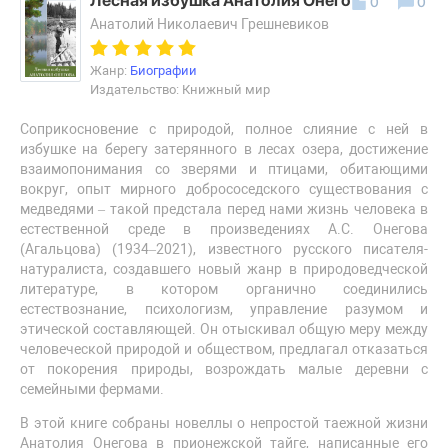
Лесная избушка Анатолия Онегова
0
0
Анатолий Николаевич Грешневиков
Жанр:
Биографии
Издательство: Книжный мир
Соприкосновение с природой, полное слияние с ней в
избушке на берегу затерянного в лесах озера, достижение
взаимопонимания со зверями и птицами, обитающими
вокруг, опыт мирного добрососедского существования с
медведями – такой предстала перед нами жизнь человека в
естественной среде в произведениях А.С. Онегова
(Агальцова) (1934–2021), известного русского писателя-
натуралиста, создавшего новый жанр в природоведческой
литературе, в котором органично соединились
естествознание, психологизм, управление разумом и
этической составляющей. Он отыскивал общую меру между
человеческой природой и обществом, предлагал отказаться
от покорения природы, возрождать малые деревни с
семейными фермами.
В этой книге собраны новеллы о непростой таежной жизни
Анатолия Онегова в прионежской тайге, написанные его