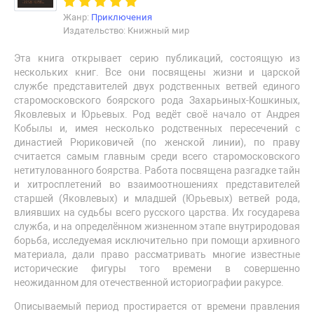
Жанр:
Приключения
Издательство: Книжный мир
Эта книга открывает серию публикаций, состоящую из
нескольких книг. Все они посвящены жизни и царской
службе представителей двух родственных ветвей единого
старомосковского боярского рода Захарьиных-Кошкиных,
Яковлевых и Юрьевых. Род ведёт своё начало от Андрея
Кобылы и, имея несколько родственных пересечений с
династией Рюриковичей (по женской линии), по праву
считается самым главным среди всего старомосковского
нетитулованного боярства. Работа посвящена разгадке тайн
и хитросплетений во взаимоотношениях представителей
старшей (Яковлевых) и младшей (Юрьевых) ветвей рода,
влиявших на судьбы всего русского царства. Их государева
служба, и на определённом жизненном этапе внутриродовая
борьба, исследуемая исключительно при помощи архивного
материала, дали право рассматривать многие известные
исторические фигуры того времени в совершенно
неожиданном для отечественной историографии ракурсе.
Описываемый период простирается от времени правления