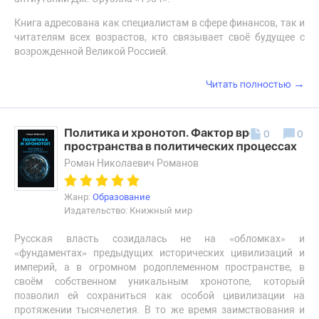
Книга адресована как специалистам в сфере финансов, так и
читателям всех возрастов, кто связывает своё будущее с
возрожденной Великой Россией.
→
Читать полностью
Политика и хронотоп. Фактор времени и
0
0
пространства в политических процессах
Роман Николаевич Романов
Жанр:
Образование
Издательство: Книжный мир
Русская власть созидалась не на «обломках» и
«фундаментах» предыдущих исторических цивилизаций и
империй, а в огромном родоплеменном пространстве, в
своём собственном уникальным хронотопе, который
позволил ей сохраниться как особой цивилизации на
протяжении тысячелетия. В то же время заимствования и