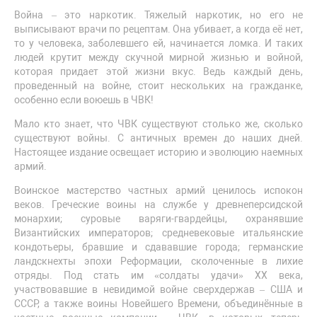
Война – это наркотик. Тяжелый наркотик, но его не
выписывают врачи по рецептам. Она убивает, а когда её нет,
то у человека, заболевшего ей, начинается ломка. И таких
людей крутит между скучной мирной жизнью и войной,
которая придает этой жизни вкус. Ведь каждый день,
проведенный на войне, стоит нескольких на гражданке,
особенно если воюешь в ЧВК!
Мало кто знает, что ЧВК существуют столько же, сколько
существуют войны. С античных времен до наших дней.
Настоящее издание освещает историю и эволюцию наемных
армий.
Воинское мастерство частных армий ценилось испокон
веков. Греческие воины на службе у древнеперсидской
монархии; суровые варяги-гвардейцы, охранявшие
Византийских императоров; средневековые итальянские
кондотьеры, бравшие и сдававшие города; германские
ландскнехты эпохи Реформации, сколоченные в лихие
отряды. Под стать им «солдаты удачи» XX века,
участвовавшие в невидимой войне сверхдержав – США и
СССР, а также воины Новейшего Времени, объединённые в