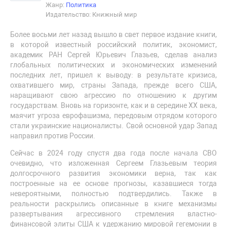
Жанр:
Политика
Издательство: Книжный мир
Более восьми лет назад вышло в свет первое издание книги,
в которой известный российский политик, экономист,
академик РАН Сергей Юрьевич Глазьев, сделав анализ
глобальных политических и экономических изменений
последних лет, пришел к выводу: в результате кризиса,
охватившего мир, страны Запада, прежде всего США,
наращивают свою агрессию по отношению к другим
государствам. Вновь на горизонте, как и в середине XX века,
маячит угроза еврофашизма, передовым отрядом которого
стали украинские националисты. Свой основной удар Запад
направил против России.
Сейчас в 2024 году спустя два года после начала СВО
очевидно, что изложенная Сергеем Глазьевым теория
долгосрочного развития экономики верна, так как
построенные на ее основе прогнозы, казавшиеся тогда
невероятными, полностью подтвердились. Также в
реальности раскрылись описанные в книге механизмы
развертывания агрессивного стремления властно-
финансовой элиты США к удержанию мировой гегемонии в