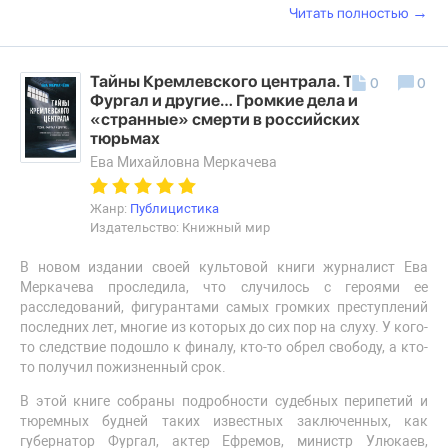
→
Читать полностью
Тайны Кремлевского централа. Тесак,
0
0
Фургал и другие… Громкие дела и
«странные» смерти в российских
тюрьмах
Ева Михайловна Меркачева
Жанр:
Публицистика
Издательство: Книжный мир
В новом издании своей культовой книги журналист Ева
Меркачева проследила, что случилось с героями ее
расследований, фигурантами самых громких преступлений
последних лет, многие из которых до сих пор на слуху. У кого-
то следствие подошло к финалу, кто-то обрел свободу, а кто-
то получил пожизненный срок.
В этой книге собраны подробности судебных перипетий и
тюремных будней таких известных заключенных, как
губернатор Фургал, актер Ефремов, министр Улюкаев,