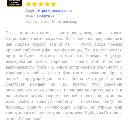
Серия:
Игры мировых элит
Жанр:
Политика
Издательство: Книжный мир
Это книга-открытие, книга-предупреждение, книга-
Откровение, книга-программа. Как написал в предисловие к
ней Андрей Фурсов, эта книга – «что-то вроде приема
красной таблетки в фильме «Матрица». Тот, кто ее прочтет,
вряд ли будет смотреть на мир по-прежнему». В центре
исследования Елены Лариной – война элит и вопрос
выживаемости России в новой исторической реальности –
мире мятежевойны, где нет фронтов и союзников. Враг у
ворот! – предупреждает автор. Война уже идет и в ней
участвует каждый из нас, потому что сражения
развернулись не на улицах и площадях наших городов, а в
наших умах. Такова современная война – ее не видно, но она
есть. Выбери красную таблетку – прочитай книгу. Ты
получишь знания, умножающие скорбь, но узришь мир
таким, каким он является на самом деле. Выйди из Матрицы,
стань Избранным!