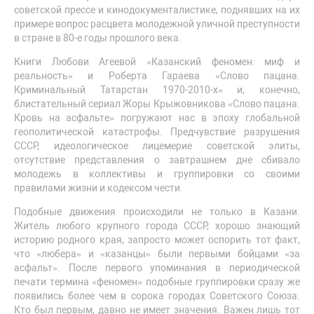
советской прессе и кинодокументалистике, поднявших на их
примере вопрос расцвета молодежной уличной преступности
в стране в 80-е годы прошлого века.
Книги Любови Агеевой «Казанский феномен: миф и
реальность» и Роберта Гараева «Слово пацана.
Криминальный Татарстан 1970-2010-х» и, конечно,
блистательный сериал Жоры Крыжовникова «Слово пацана.
Кровь на асфальте» погружают нас в эпоху глобальной
геополитической катастрофы. Предчувствие разрушения
СССР, идеологическое лицемерие советской элиты,
отсутствие представления о завтрашнем дне сбивало
молодежь в коллективы и группировки со своими
правилами жизни и кодексом чести.
Подобные движения происходили не только в Казани.
Житель любого крупного города СССР, хорошо знающий
историю родного края, запросто может оспорить тот факт,
что «любера» и «казанцы» были первыми бойцами «за
асфальт». После первого упоминания в периодической
печати термина «феномен» подобные группировки сразу же
появились более чем в сорока городах Советского Союза.
Кто был первым, давно не имеет значения. Важен лишь тот