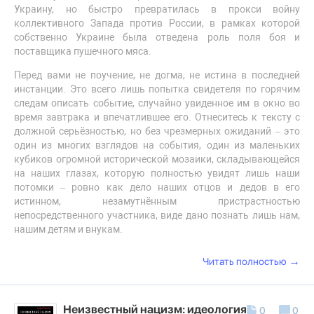
Украину, но быстро превратилась в прокси войну
коллективного Запада против России, в рамках которой
собственно Украине была отведена роль поля боя и
поставщика пушечного мяса.
Перед вами не поучение, не догма, не истина в последней
инстанции. Это всего лишь попытка свидетеля по горячим
следам описать событие, случайно увиденное им в окно во
время завтрака и впечатлившее его. Отнеситесь к тексту с
должной серьёзностью, но без чрезмерных ожиданий – это
один из многих взглядов на события, один из маленьких
кубиков огромной исторической мозаики, складывающейся
на наших глазах, которую полностью увидят лишь наши
потомки – ровно как дело наших отцов и дедов в его
истинном, незамутнённым пристрастностью
непосредственного участника, виде дано познать лишь нам,
нашим детям и внукам.
→
Читать полностью
Неизвестный нацизм: идеология и
0
0