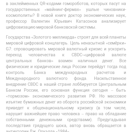
в заклейменных QR-кодами гомороботов, которых пасут на
государственных «майнинг-фермах» ушлые чиновники-
космополиты? В новой книге доктор экономических наук,
профессор Валентин Юрьевич Катасонов анализирует
цифровизацию мировой банковской системы.
Государства «Золотого миллиарда» строят для всей планеты
мировой цифровой концлагерь. Цель ненасытной «семёрки»
G7: спровоцировать мировой валютный кризис и ускорить
переход человечества к CBDC-«цифровой валюте
центральных банков» взамен наличных денег. Все
физические и юридические лица России перейдут тогда под
контроль Банка международных расчетов и
Международного валютного фонда. Насильственное
внедрение CBDC в нашей стране лоббируется Центральным
Банком России, его основная функция сегодня – быть
«тормозом» экономического развития РФ. Но массовое
изъятие бумажных денег из оборота российской экономики
приведет к общенациональному кризису (в том числе,
нарушит важнейшее право человека – право на обладание
собственными денежными средствами). Предугадывая
последствия грядущего шока, автор вновь обращается в
антиутопии Дж. Оруэлла «1984».