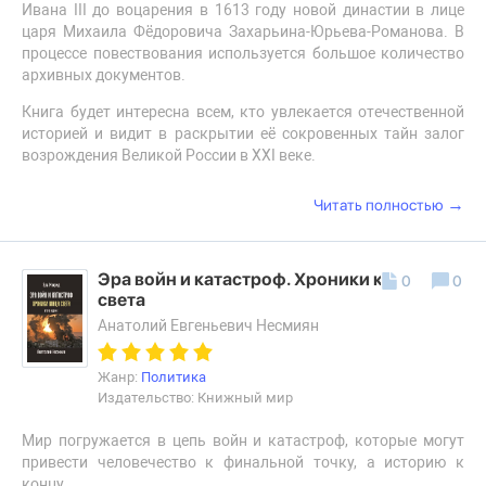
Ивана III до воцарения в 1613 году новой династии в лице
царя Михаила Фёдоровича Захарьина-Юрьева-Романова. В
процессе повествования используется большое количество
архивных документов.
Книга будет интересна всем, кто увлекается отечественной
историей и видит в раскрытии её сокровенных тайн залог
возрождения Великой России в XXI веке.
→
Читать полностью
Эра войн и катастроф. Хроники конца
0
0
света
Анатолий Евгеньевич Несмиян
Жанр:
Политика
Издательство: Книжный мир
Мир погружается в цепь войн и катастроф, которые могут
привести человечество к финальной точку, а историю к
концу.