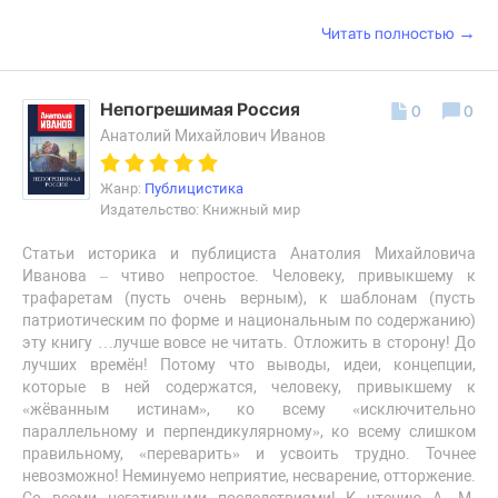
→
Читать полностью
Непогрешимая Россия
0
0
Анатолий Михайлович Иванов
Жанр:
Публицистика
Издательство: Книжный мир
Статьи историка и публициста Анатолия Михайловича
Иванова – чтиво непростое. Человеку, привыкшему к
трафаретам (пусть очень верным), к шаблонам (пусть
патриотическим по форме и национальным по содержанию)
эту книгу …лучше вовсе не читать. Отложить в сторону! До
лучших времён! Потому что выводы, идеи, концепции,
которые в ней содержатся, человеку, привыкшему к
«жёванным истинам», ко всему «исключительно
параллельному и перпендикулярному», ко всему слишком
правильному, «переварить» и усвоить трудно. Точнее
невозможно! Неминуемо неприятие, несварение, отторжение.
Со всеми негативными последствиями! К чтению А. М.