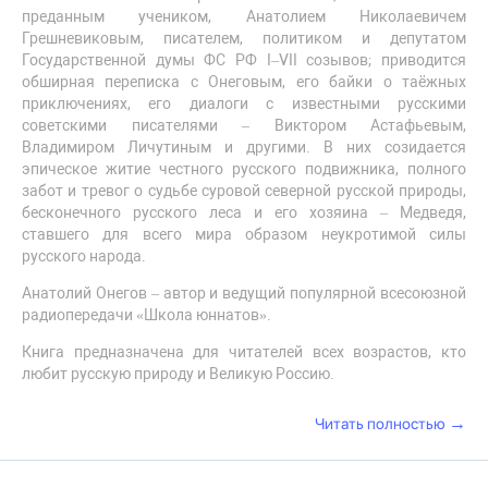
преданным учеником, Анатолием Николаевичем
Грешневиковым, писателем, политиком и депутатом
Государственной думы ФС РФ I–VII созывов; приводится
обширная переписка с Онеговым, его байки о таёжных
приключениях, его диалоги с известными русскими
советскими писателями – Виктором Астафьевым,
Владимиром Личутиным и другими. В них созидается
эпическое житие честного русского подвижника, полного
забот и тревог о судьбе суровой северной русской природы,
бесконечного русского леса и его хозяина – Медведя,
ставшего для всего мира образом неукротимой силы
русского народа.
Анатолий Онегов – автор и ведущий популярной всесоюзной
радиопередачи «Школа юннатов».
Книга предназначена для читателей всех возрастов, кто
любит русскую природу и Великую Россию.
→
Читать полностью