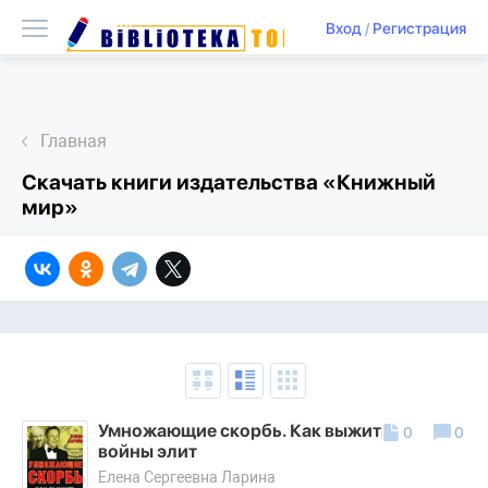
Вход
/
Регистрация
Главная
Скачать книги издательства «Книжный
мир»
Умножающие скорбь. Как выжить в эпоху
0
0
войны элит
Елена Сергеевна Ларина