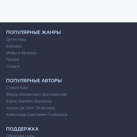
ПОПУЛЯРНЫЕ ЖАНРЫ
Детективы
Карьера
Мифы и легенды
Поэзия
Сказки
ПОПУЛЯРНЫЕ АВТОРЫ
Стивен Кинг
Федор Михайлович Достоевский
Борис Львович Васильев
Антуан де Сент-Экзюпери
Александр Сергеевич Грибоедов
ПОДДЕРЖКА
Обратная связь