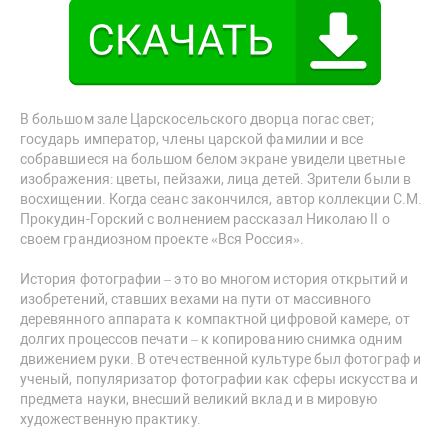
В большом зале Царскосельского дворца погас свет;
государь император, члены царской фамилии и все
собравшиеся на большом белом экране увидели цветные
изображения: цветы, пейзажи, лица детей. Зрители были в
восхищении. Когда сеанс закончился, автор коллекции С.М.
Прокудин-Горский с волнением рассказал Николаю II о
своем грандиозном проекте «Вся Россия».
История фотографии – это во многом история открытий и
изобретений, ставших вехами на пути от массивного
деревянного аппарата к компактной цифровой камере, от
долгих процессов печати – к копированию снимка одним
движением руки. В отечественной культуре был фотограф и
ученый, популяризатор фотографии как сферы искусства и
предмета науки, внесший великий вклад и в мировую
художественную практику.