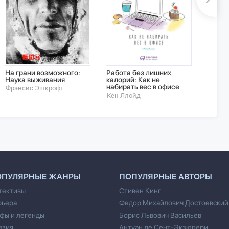
На грани возможного:
Работа без лишних
Под л
Наука выживания
калорий: Как не
кошат
набирать вес в офисе
Фрэнсис Эшкрофт
Том К
Кен Ллойд
ОПУЛЯРНЫЕ ЖАНРЫ
ПОПУЛЯРНЫЕ АВТОРЫ
тективы
Стивен Кинг
рьера
Федор Михайлович Достоевский
фы и легенды
Борис Львович Васильев
эзия
Антуан де Сент-Экзюпери