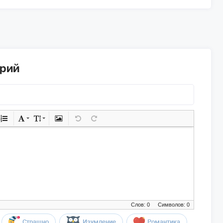
арий
Слов: 0
Символов: 0
Страшно
Изумление
Романтика