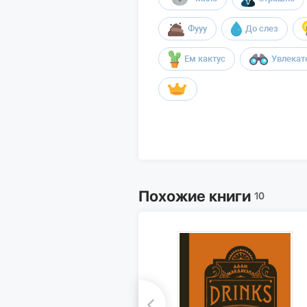
Фууу
До слез
Ем кактус
Увлекат
Похожие книги
10