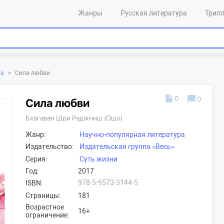
Жанры
Русская литература
Трил
ра
>
Сила любви
0
0
Сила любви
Бхагаван Шри Раджниш (Ошо)
Жанр:
Научно-популярная литература
Издательская группа «Весь»
Издательство:
Серия:
Суть жизни
Год:
2017
978-5-9573-3144-5
ISBN:
Страницы:
181
Возрастное
16+
ограничение: