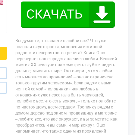
Вы думаете, что знаете о любви все? Что уже
познали вкус страсти, мгновения истинной
радости и невероятного трепета? Книга Ошо
перевернет ваше представление о любви. Великий
мистик XX века учит нас смотреть глубже, видеть
дальше, мыслить шире. Он говорит, что у любви
есть множество проявлений – она не ограничена
только «другим человеком». Если рядом с вами
нет той самой «половинки» или любовь в
отношениях уже перестала быть чарующей,
полюбите все, что есть вокруг, – только полюбите
по-настоящему, всем сердцем. Тропинку рядом с
домом, дерево под окном, продавщицу в магазине
– любите все, что вас окружает, и вы заметите, как
преобразитесь и вы сами, и мир вокруг. Ошо
напоминает, что также одним из проявлений