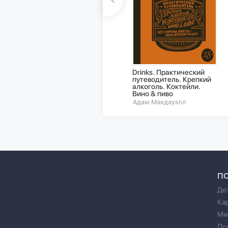
Drinks. Практический
путеводитель. Крепкий
алкоголь. Коктейли.
Вино & пиво
Адам Макдауэлл
П
Де
Ка
Ми
По