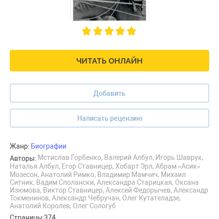
ЧИТАТЬ ОНЛАЙН
Добавить
Написать рецензию
Жанр:
Биографии
Мстислав Горбенко, Валерий Албул, Игорь Шаврук,
Авторы:
Наталья Албул, Егор Ставницер, Хобарт Эрл, Абрам «Асик»
Мозесон, Анатолий Римко, Владимир Мамчич, Михаил
Ситник, Вадим Сполански, Александра Старицкая, Оксана
Изюмова, Виктор Ставницер, Алексей Федорычев, Александр
Токменинов, Александр Чебручан, Олег Кутателадзе,
Анатолий Королев, Олег Сологуб
Страницы:
374