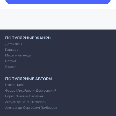
ПОПУЛЯРНЫЕ ЖАНРЫ
Детективы
Карьера
Мифы и легенды
Поэзия
Сказки
ПОПУЛЯРНЫЕ АВТОРЫ
Стивен Кинг
Федор Михайлович Достоевский
Борис Львович Васильев
Антуан де Сент-Экзюпери
Александр Сергеевич Грибоедов