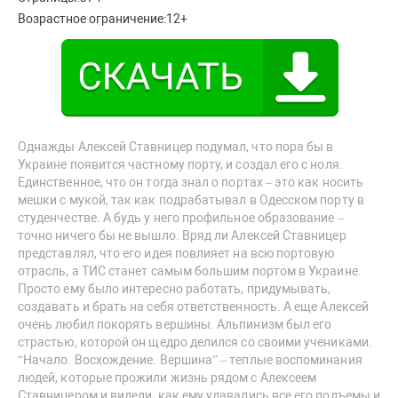
Возрастное ограничение:
12+
Однажды Алексей Ставницер подумал, что пора бы в
Украине появится частному порту, и создал его с ноля.
Единственное, что он тогда знал о портах – это как носить
мешки с мукой, так как подрабатывал в Одесском порту в
студенчестве. А будь у него профильное образование –
точно ничего бы не вышло. Вряд ли Алексей Ставницер
представлял, что его идея повлияет на всю портовую
отрасль, а ТИС станет самым большим портом в Украине.
Просто ему было интересно работать, придумывать,
создавать и брать на себя ответственность. А еще Алексей
очень любил покорять вершины. Альпинизм был его
страстью, которой он щедро делился со своими учениками.
“Начало. Восхождение. Вершина” – теплые воспоминания
людей, которые прожили жизнь рядом с Алексеем
Ставницером и видели, как ему удавались все его подъемы и