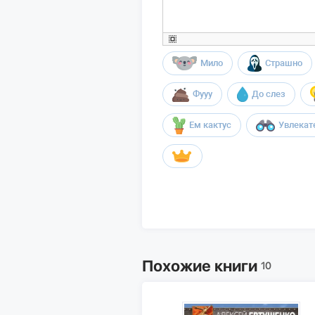
Мило
Страшно
Фууу
До слез
Ем кактус
Увлекат
Похожие книги
10