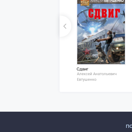
Сдвиг
Алексей Анатольевич
Евтушенко
П