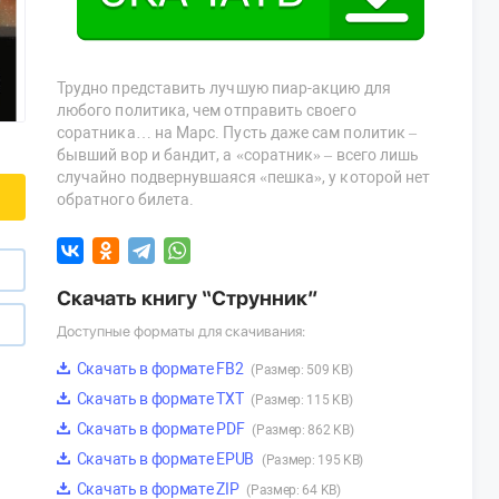
Трудно представить лучшую пиар-акцию для
любого политика, чем отправить своего
соратника… на Марс. Пусть даже сам политик –
бывший вор и бандит, а «соратник» – всего лишь
случайно подвернувшаяся «пешка», у которой нет
обратного билета.
Скачать книгу “Струнник”
Доступные форматы для скачивания:
Скачать в формате FB2
(Размер: 509 KB)
Скачать в формате TXT
(Размер: 115 KB)
Скачать в формате PDF
(Размер: 862 KB)
Скачать в формате EPUB
(Размер: 195 KB)
Скачать в формате ZIP
(Размер: 64 KB)