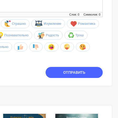
Слов: 0
Символов: 0
Страшно
Изумление
Романтика
Познавательно
Радость
Трэш
ельно
ОТПРАВИТЬ