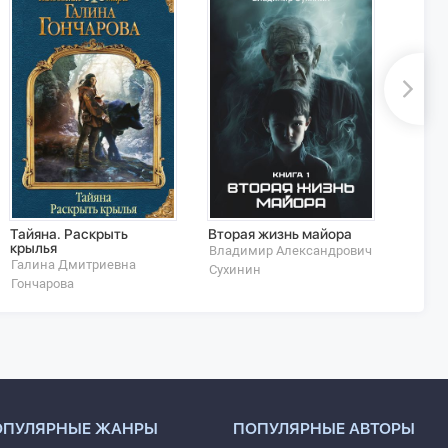
Тайяна. Раскрыть
Вторая жизнь майора
Небыв
крылья
Владимир Александрович
Васил
Галина Дмитриевна
Сухинин
Голов
Гончарова
ОПУЛЯРНЫЕ ЖАНРЫ
ПОПУЛЯРНЫЕ АВТОРЫ