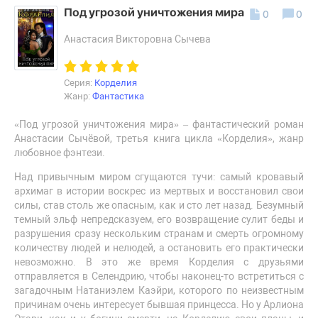
Под угрозой уничтожения мира
0
0
Анастасия Викторовна Сычева
Серия:
Корделия
Жанр:
Фантастика
«Под угрозой уничтожения мира» – фантастический роман
Анастасии Сычёвой, третья книга цикла «Корделия», жанр
любовное фэнтези.
Над привычным миром сгущаются тучи: самый кровавый
архимаг в истории воскрес из мертвых и восстановил свои
силы, став столь же опасным, как и сто лет назад. Безумный
темный эльф непредсказуем, его возвращение сулит беды и
разрушения сразу нескольким странам и смерть огромному
количеству людей и нелюдей, а остановить его практически
невозможно. В это же время Корделия с друзьями
отправляется в Селендрию, чтобы наконец-то встретиться с
загадочным Натаниэлем Каэйри, которого по неизвестным
причинам очень интересует бывшая принцесса. Но у Арлиона