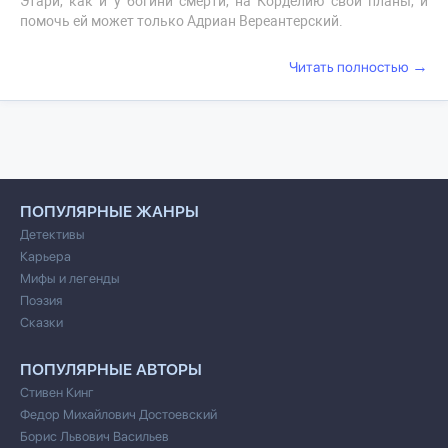
Этари, как и у богини смерти, на Корделию свои планы, и
помочь ей может только Адриан Вереантерский.
→
Читать полностью
ПОПУЛЯРНЫЕ ЖАНРЫ
Детективы
Карьера
Мифы и легенды
Поэзия
Сказки
ПОПУЛЯРНЫЕ АВТОРЫ
Стивен Кинг
Федор Михайлович Достоевский
Борис Львович Васильев