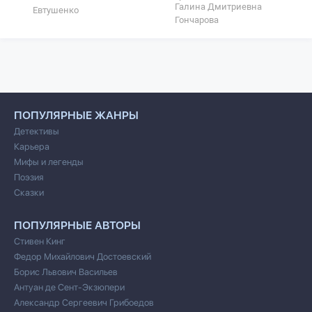
Галина Дмитриевна
Евтушенко
Гончарова
ПОПУЛЯРНЫЕ ЖАНРЫ
Детективы
Карьера
Мифы и легенды
Поэзия
Сказки
ПОПУЛЯРНЫЕ АВТОРЫ
Стивен Кинг
Федор Михайлович Достоевский
Борис Львович Васильев
Антуан де Сент-Экзюпери
Александр Сергеевич Грибоедов