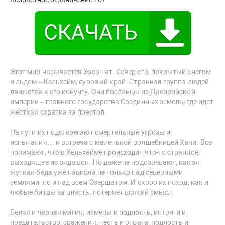
Этот мир называется Эзершат. Север его, покрытый снегом
и льдом – Кельхейм, суровый край. Странная группа людей
движется к его конунгу. Они посланцы из Дасирийской
империи – главного государства Срединных земель, где идет
жесткая схватка за престол.
На пути их подстерегают смертельные угрозы и
испытания… и встреча с маленькой волшебницей Хани. Все
понимают, что в Кельхейме происходит что-то странное,
выходящее из ряда вон. Но даже не подозревают, какая
жуткая беда уже нависла не только над северными
землями, но и над всем Эзершатом. И скоро их поход, как и
любые битвы за власть, потеряет всякий смысл.
Белая и черная магия, измены и подлость, интриги и
предательство, сражения, честь и отвага, подлость и