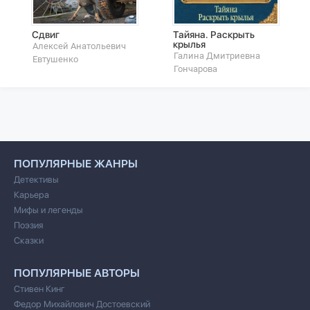
Сдвиг
Тайяна. Раскрыть
крылья
Алексей Анатольевич
Галина Дмитриевна
Евтушенко
Гончарова
ПОПУЛЯРНЫЕ ЖАНРЫ
Детективы
Карьера
Мифы и легенды
Поэзия
Сказки
ПОПУЛЯРНЫЕ АВТОРЫ
Стивен Кинг
Федор Михайлович Достоевский