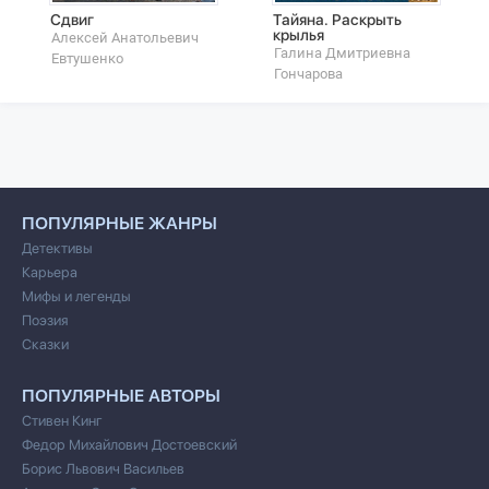
Сдвиг
Тайяна. Раскрыть
крылья
Алексей Анатольевич
Галина Дмитриевна
Евтушенко
Гончарова
ПОПУЛЯРНЫЕ ЖАНРЫ
Детективы
Карьера
Мифы и легенды
Поэзия
Сказки
ПОПУЛЯРНЫЕ АВТОРЫ
Стивен Кинг
Федор Михайлович Достоевский
Борис Львович Васильев