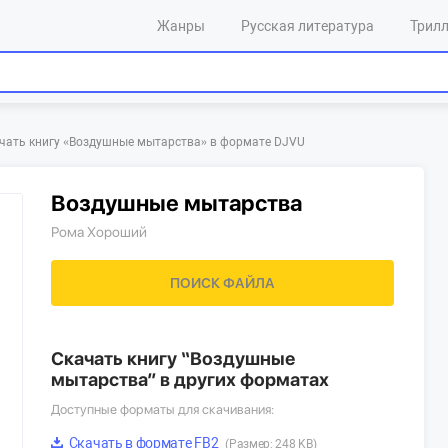
Жанры
Русская литература
Трил
чать книгу «‎Воздушные мытарства»‎ в формате DJVU
Воздушные мытарства
Рома Хороший
ПОИСК ФАЙЛА
Скачать книгу “Воздушные
мытарства” в других форматах
Доступные форматы для скачивания:
Скачать в формате FB2
(Размер: 248 KB)