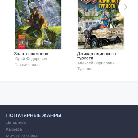
Золото шаманов
Джихад одинокого
туриста
Юрий Федорович
Алексей Борисович
Гаврюченков
Туренко
ПОПУЛЯРНЫЕ ЖАНРЫ
Детективы
Карьера
Мифы и легенды