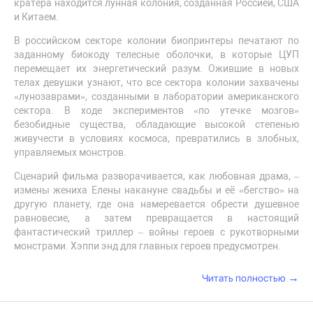
кратера находится лунная колония, созданная Россией, США
и Китаем.
В российском секторе колонии биопринтеры печатают по
заданному биокоду телесные оболочки, в которые ЦУП
перемещает их энергетический разум. Ожившие в новых
телах девушки узнают, что все сектора колонии захвачены
«лунозаврами», созданными в лаборатории американского
сектора. В ходе экспериментов «по утечке мозгов»
безобидные существа, обладающие высокой степенью
живучести в условиях космоса, превратились в злобных,
управляемых монстров.
Сценарий фильма разворачивается, как любовная драма, –
измены жениха Елены накануне свадьбы и её «бегство» на
другую планету, где она намеревается обрести душевное
равновесие, а затем превращается в настоящий
фантастический триллер – войны героев с рукотворными
монстрами. Хэппи энд для главных героев предусмотрен.
→
Читать полностью