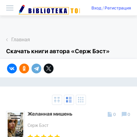
Вход
/
Регистрация
Главная
Скачать книги автора «Серж Бэст»
Желанная мишень
0
0
Серж Бэст