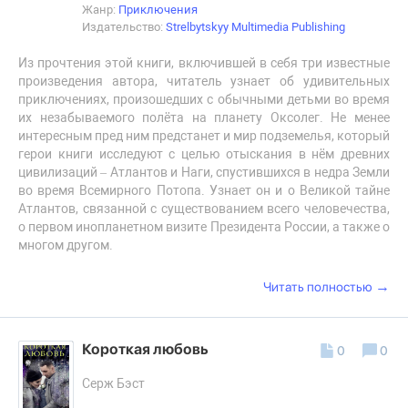
Жанр:
Приключения
Издательство:
Strelbytskyy Multimedia Publishing
Из прочтения этой книги, включившей в себя три известные
произведения автора, читатель узнает об удивительных
приключениях, произошедших с обычными детьми во время
их незабываемого полёта на планету Оксолег. Не менее
интересным пред ним предстанет и мир подземелья, который
герои книги исследуют с целью отыскания в нём древних
цивилизаций – Атлантов и Наги, спустившихся в недра Земли
во время Всемирного Потопа. Узнает он и о Великой тайне
Атлантов, связанной с существованием всего человечества,
о первом инопланетном визите Президента России, а также о
многом другом.
→
Читать полностью
Короткая любовь
0
0
Серж Бэст