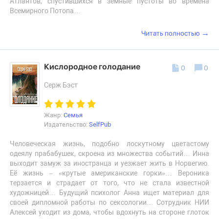
Атлантов, спустившихся в земные пустоты во времена
Всемирного Потопа…
→
Читать полностью
Кислородное голодание
0
0
Серж Бэст
Жанр:
Семья
Издательство:
SelfPub
Человеческая жизнь, подобно лоскутному цветастому
одеялу прабабушек, скроена из множества событий… Инна
выходит замуж за иностранца и уезжает жить в Норвегию.
Её жизнь – «крутые американские горки»… Вероника
терзается и страдает от того, что не стала известной
художницей… Будущий психолог Анна ищет материал для
своей дипломной работы по сексологии… Сотрудник НИИ
Алексей уходит из дома, чтобы вдохнуть на стороне глоток