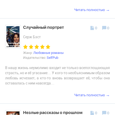
→
Читать полностью
Случайный портрет
0
0
Серж Бэст
Жанр:
Любовные романы
Издательство:
SelfPub
В нашу жизнь неумолимо входит не только всепоглощающая
страсть, но и её угасание… У кого-то необъяснимым образом
любовь исчезает, а кто-то вновь возвращает её, чтобы она
оставалась с ним навсегда…
→
Читать полностью
Незлые рассказы о прошлом
0
0