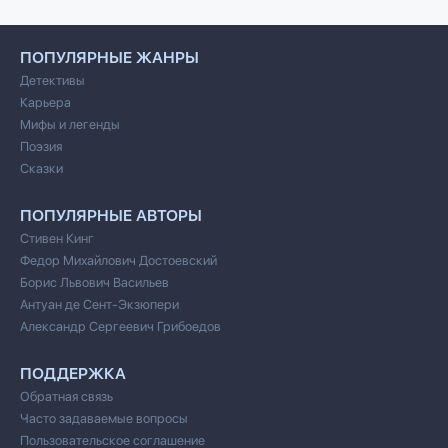
ПОПУЛЯРНЫЕ ЖАНРЫ
Детективы
Карьера
Мифы и легенды
Поэзия
Сказки
ПОПУЛЯРНЫЕ АВТОРЫ
Стивен Кинг
Федор Михайлович Достоевский
Борис Львович Васильев
Антуан де Сент-Экзюпери
Александр Сергеевич Грибоедов
ПОДДЕРЖКА
Обратная связь
Часто задаваемые вопросы
Пользовательское соглашение