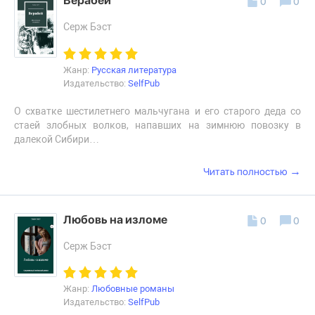
Верабей
0
0
Серж Бэст
Жанр:
Русская литература
Издательство:
SelfPub
О схватке шестилетнего мальчугана и его старого деда со
стаей злобных волков, напавших на зимнюю повозку в
далекой Сибири…
→
Читать полностью
Любовь на изломе
0
0
Серж Бэст
Жанр:
Любовные романы
Издательство:
SelfPub