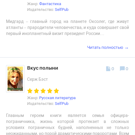
Жанр:
Фантастика
Издательство:
SelfPub
Мидгард – главный город на планете Оксолег, где живут
атланты – прародители человечества, и куда совершает свой
первый инопланетный визит президент России…
→
Читать полностью
Вкус полыни
0
0
Серж Бэст
Жанр:
Русская литература
Издательство:
SelfPub
Главным героем книги является семья офицера-
пограничника, жизнь которой протекает в сложных
условиях пограничных будней, наполненных не только
неожиданными, но порой драматическими поворотами. Всем