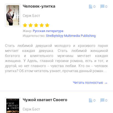
Человек-улитка
0
0
Серж Бэст
Жанр:
Русская литература
Издательство:
Strelbytskyy Multimedia Publishing
Стать любимой девушкой молодого и красивого парня
мечтает каждая девушка. Стать любимой женщиной
богатого и влиятельного мужчины мечтает каждая
женщина. У Адель, главной героини романа, есть и тот, и
другой, но нет главного – чувства любви. Кто он – человек
улитка? Об этом читатель узнает, прочитав данный роман…
→
Читать полностью
Чужой хватает Своего
0
0
Серж Бэст