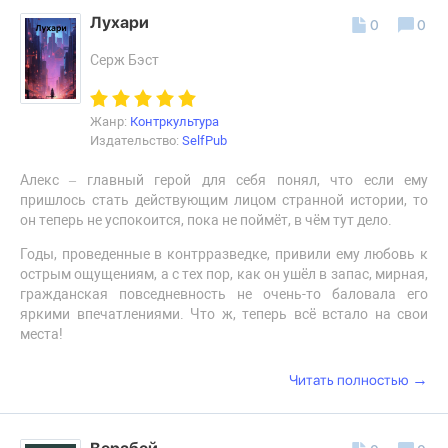
Лухари
0
0
Серж Бэст
Жанр:
Контркультура
Издательство:
SelfPub
Алекс – главный герой для себя понял, что если ему
пришлось стать действующим лицом странной истории, то
он теперь не успокоится, пока не поймёт, в чём тут дело.
Годы, проведенные в контрразведке, привили ему любовь к
острым ощущениям, а с тех пор, как он ушёл в запас, мирная,
гражданская повседневность не очень-то баловала его
яркими впечатлениями. Что ж, теперь всё встало на свои
места!
→
Читать полностью