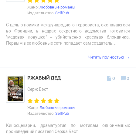
Жанр:
Любовные романы
Издательство:
SelfPub
С целью поимки международного террориста, окопавшегося
во Франции, в недрах секретного ведомства готовится
"медовая ловушка" – убийственно красивая блондинка.
Первым в ее любовные сети попадает сам создатель…
→
Читать полностью
РЖАВЫЙ ДЕД
0
0
Серж Бэст
Жанр:
Любовные романы
Издательство:
SelfPub
Киносценарии, драматургия по мотивам одноименных
произведений писателя Сержа Бэст