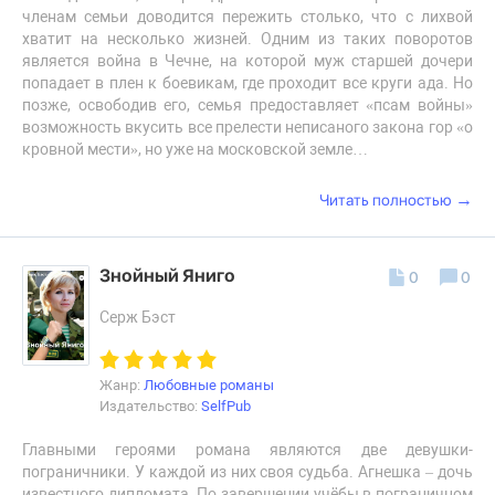
членам семьи доводится пережить столько, что с лихвой
хватит на несколько жизней. Одним из таких поворотов
является война в Чечне, на которой муж старшей дочери
попадает в плен к боевикам, где проходит все круги ада. Но
позже, освободив его, семья предоставляет «псам войны»
возможность вкусить все прелести неписаного закона гор «о
кровной мести», но уже на московской земле…
→
Читать полностью
Знойный Яниго
0
0
Серж Бэст
Жанр:
Любовные романы
Издательство:
SelfPub
Главными героями романа являются две девушки-
пограничники. У каждой из них своя судьба. Агнешка – дочь
известного дипломата. По завершении учёбы в пограничном