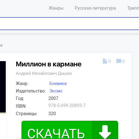
Жанры
Русская литература
Трил
не
0
0
Миллион в кармане
Андрей Михайлович Дышев
Жанр:
Боевики
Издательство:
Эксмо
Год:
2007
978-5-699-20893-7
ISBN:
Страницы:
320