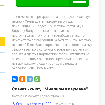
Так и хочется перефразировать старую пиратскую
песню: «Семнадцать человек на сундук
покойницы…» Владельцу частной гостиницы
Кириллу Вацуре крепко не повезло с
постояльцами. То утонет кто-нибудь из них, то
исчезнет, то пожар учинит. А может быть, все-таки
повезло? Ведь благодаря именно постояльцам ему
стало известно о сундучке с золотыми монетами,
зарытом где-то в Карпатских горах. Путешествие
за сокровищами оказалось предельно опасным,
потому как желающих завладеть кладом
оказалось слишком много…
Скачать книгу “Миллион в кармане”
Доступные форматы для скачивания:
Скачать в формате FB2
(Размер: 1 625 KB)