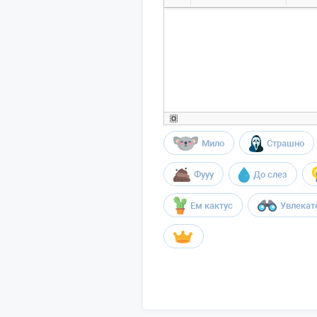
Мило
Страшно
Фууу
До слез
Ем кактус
Увлекат