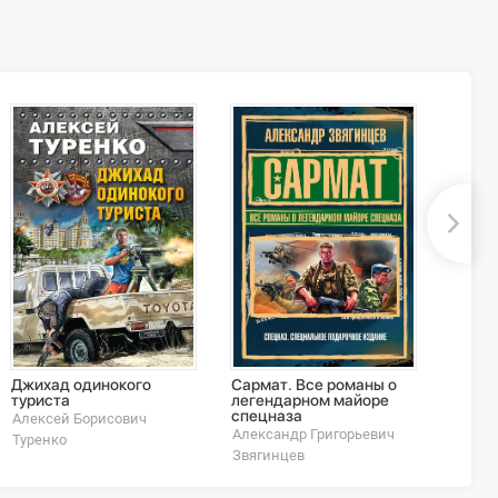
Джихад одинокого
Сармат. Все романы о
Экстр
туриста
легендарном майоре
Серге
спецназа
Алексей Борисович
Александр Григорьевич
Туренко
Звягинцев