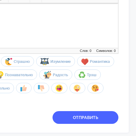
Слов: 0
Символов: 0
Страшно
Изумление
Романтика
Познавательно
Радость
Трэш
ельно
ОТПРАВИТЬ