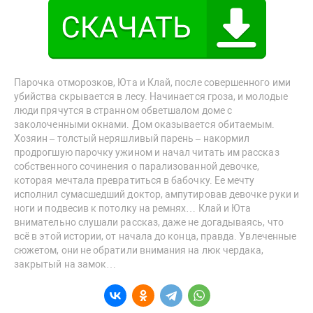
Парочка отморозков, Юта и Клай, после совершенного ими
убийства скрывается в лесу. Начинается гроза, и молодые
люди прячутся в странном обветшалом доме с
заколоченными окнами. Дом оказывается обитаемым.
Хозяин – толстый неряшливый парень – накормил
продрогшую парочку ужином и начал читать им рассказ
собственного сочинения о парализованной девочке,
которая мечтала превратиться в бабочку. Ее мечту
исполнил сумасшедший доктор, ампутировав девочке руки и
ноги и подвесив к потолку на ремнях… Клай и Юта
внимательно слушали рассказ, даже не догадываясь, что
всё в этой истории, от начала до конца, правда. Увлеченные
сюжетом, они не обратили внимания на люк чердака,
закрытый на замок…