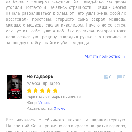
из берлоги четверых сосунков. За ненадобностью двоих
утопили. Тогда-то и начались странности… Жизнь Сергея
начала разваливаться в хлам: от него ушла жена, особняк
арестовали приставы, старшего сына задрал медведь,
младшего медведь сделал инвалидом. Ничего не остается,
как пустить себе пулю в лоб. Виктор, жизнь которого тоже
дала серьезную трещину, снарядил ружье и отправился в
заповедную тайгу – найти и убить медведя…
→
Читать полностью
Не та дверь
0
0
Александр Варго
Серия: MYST: Черная книга 18+
Жанр:
Ужасы
Издательство:
Эксмо
Все началось с обычного похода в парикмахерскую.
Пятилетний Женя привычно сел в кресло напротив зеркала,
глянул на свое отражение, затем на парикмахершу и…