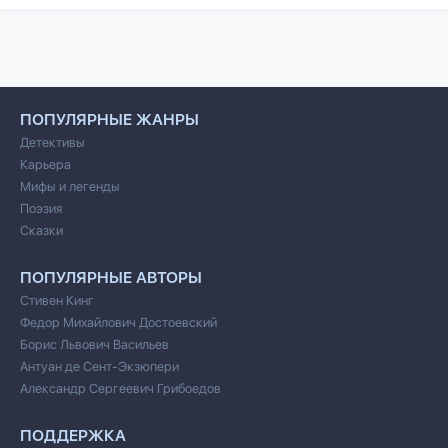
ПОПУЛЯРНЫЕ ЖАНРЫ
Детективы
Карьера
Мифы и легенды
Поэзия
Сказки
ПОПУЛЯРНЫЕ АВТОРЫ
Стивен Кинг
Федор Михайлович Достоевский
Борис Львович Васильев
Антуан де Сент-Экзюпери
Александр Сергеевич Грибоедов
ПОДДЕРЖКА