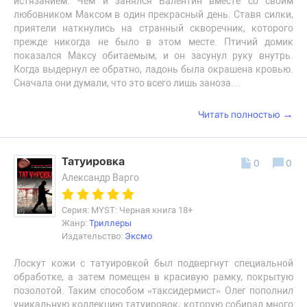
истязанием. Чем и занялся Валентин вместе со своим
любовником Максом в один прекрасный день. Ставя силки,
приятели наткнулись на странный скворечник, которого
прежде никогда не было в этом месте. Птичий домик
показался Максу обитаемым, и он засунул руку внутрь.
Когда выдернул ее обратно, ладонь была окрашена кровью.
Сначала они думали, что это всего лишь заноза…
→
Читать полностью
Татуировка
0
0
Александр Варго
Серия: MYST: Черная книга 18+
Жанр:
Триллеры
Издательство:
Эксмо
Лоскут кожи с татуировкой был подвергнут специальной
обработке, а затем помещен в красивую рамку, покрытую
позолотой. Таким способом «таксидермист» Олег пополнил
уникальную коллекцию татуировок, которую собирал много