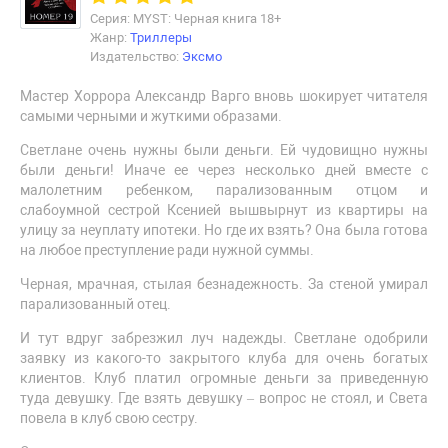
Серия: MYST: Черная книга 18+
Жанр:
Триллеры
Издательство:
Эксмо
Мастер Хоррора Александр Варго вновь шокирует читателя
самыми черными и жуткими образами.
Светлане очень нужны были деньги. Ей чудовищно нужны
были деньги! Иначе ее через несколько дней вместе с
малолетним ребенком, парализованным отцом и
слабоумной сестрой Ксенией вышвырнут из квартиры на
улицу за неуплату ипотеки. Но где их взять? Она была готова
на любое преступление ради нужной суммы.
Черная, мрачная, стылая безнадежность. За стеной умирал
парализованный отец.
И тут вдруг забрезжил луч надежды. Светлане одобрили
заявку из какого-то закрытого клуба для очень богатых
клиентов. Клуб платил огромные деньги за приведенную
туда девушку. Где взять девушку – вопрос не стоял, и Света
повела в клуб свою сестру.