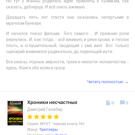
Но тут у Жанны родилась идея: привлечь к съемкам, так
сказать, дублершу. И всё снять вживую…
Двадцать пять лет спустя они оказались запертыми в
мрачном бункере.
И начался показ фильма. Того самого… И прежние роли
вернулись. И, как тогда, – всё вживую, и реки крови, и теплая
плоть, и оглушительный, сводящий с ума визг. Вот только
сценарий изменился радикально, до леденящей жути…
Все ужасы, пороки, мерзости, грехи и низости человечества –
здесь. Книга обо всем и сразу.
→
Читать полностью
Хроники несчастных
0
0
Дмитрий Галабир
Серия: MYST: Черная книга 18+
Жанр:
Триллеры