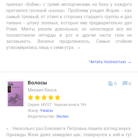
приехал «бобик» с тремя молодчиками, на боку у каждого
притаился грозный «калаш». Проблему уладил Жорик – как
самый трезвый, от отвел в сторонку старшего группы и дал
чаевые – штуку зеленых, которые ему предварительно дал
Рома. Менты уехали довольные, но напоследок все же
посоветовали петарды в рот и другие части тела не
засовывать. Веселье продолжилось. Самые стойкие
утихомирились лишь к семи утра…»
→
Читать полностью
Волосы
0
0
Михаил Киоса
Серия: MYST: Черная книга 18+
Жанр:
Ужасы
Издательство:
Эксмо
«…Несколько раз Елизавета Петровна ловила взгляд внука.
Однажды Женя даже замедлил шаг, повернулся к ней и тут