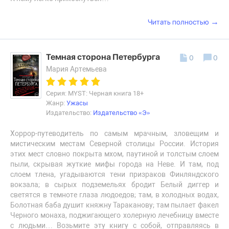
→
Читать полностью
Темная сторона Петербурга
0
0
Мария Артемьева
Серия: MYST: Черная книга 18+
Жанр:
Ужасы
Издательство:
Издательство «Э»
Хоррор-путеводитель по самым мрачным, зловещим и
мистическим местам Северной столицы России. История
этих мест словно покрыта мхом, паутиной и толстым слоем
пыли, скрывая жуткие мифы города на Неве. И там, под
слоем тлена, угадываются тени призраков Финляндского
вокзала; в сырых подземельях бродит Белый диггер и
светятся в темноте глаза людоедов; там, в холодных водах,
Болотная баба душит княжну Тараканову; там пылает факел
Черного монаха, поджигающего холерную лечебницу вместе
с людьми… Возьмите эту книгу с собой, отправляясь в