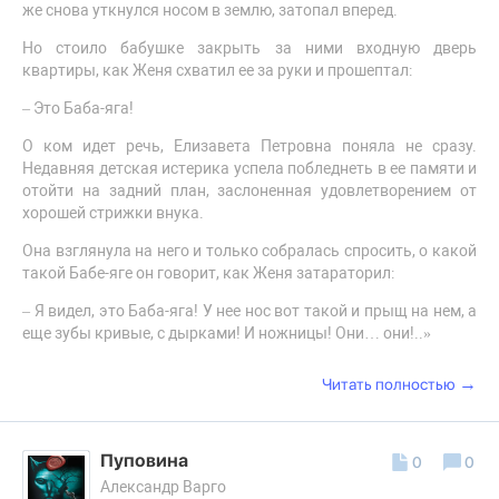
же снова уткнулся носом в землю, затопал вперед.
Но стоило бабушке закрыть за ними входную дверь
квартиры, как Женя схватил ее за руки и прошептал:
– Это Баба-яга!
О ком идет речь, Елизавета Петровна поняла не сразу.
Недавняя детская истерика успела побледнеть в ее памяти и
отойти на задний план, заслоненная удовлетворением от
хорошей стрижки внука.
Она взглянула на него и только собралась спросить, о какой
такой Бабе-яге он говорит, как Женя затараторил:
– Я видел, это Баба-яга! У нее нос вот такой и прыщ на нем, а
еще зубы кривые, с дырками! И ножницы! Они… они!..»
→
Читать полностью
Пуповина
0
0
Александр Варго