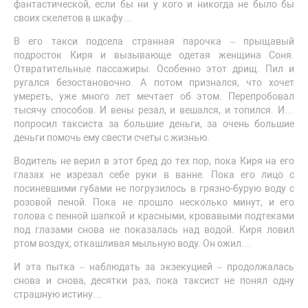
фантастической, если бы ни у кого и никогда не было бы
своих скелетов в шкафу…
В его такси подсела странная парочка – прыщавый
подросток Киря и вызывающе одетая женщина Соня.
Отвратительные пассажиры. Особенно этот дрищ. Пил и
ругался безостановочно. А потом признался, что хочет
умереть, уже много лет мечтает об этом. Перепробовал
тысячу способов. И вены резал, и вешался, и топился. И…
попросил таксиста за большие деньги, за очень большие
деньги помочь ему свести счеты с жизнью.
Водитель не верил в этот бред до тех пор, пока Киря на его
глазах не изрезал себе руки в ванне. Пока его лицо с
посиневшими губами не погрузилось в грязно-бурую воду с
розовой пеной. Пока не прошло несколько минут, и его
голова с пенной шапкой и красными, кровавыми подтеками
под глазами снова не показалась над водой. Киря ловил
ртом воздух, откашливая мыльную воду. Он ожил…
И эта пытка – наблюдать за экзекуцией – продолжалась
снова и снова, десятки раз, пока таксист не понял одну
страшную истину…