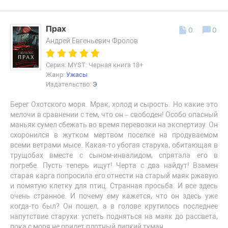
Прах
0
0
Андрей Евгеньевич Фролов
Серия: MYST: Черная книга 18+
Жанр:
Ужасы
Издательство:
Э
Берег Охотского моря. Мрак, холод и сырость. Но какие это
мелочи в сравнении с тем, что он – свободен! Особо опасный
маньяк сумел сбежать во время перевозки на экспертизу. Он
схоронился в жутком мертвом поселке на продуваемом
всеми ветрами мысе. Какая-то убогая старуха, обитающая в
трущобах вместе с сыном-инвалидом, спрятала его в
погребе. Пусть теперь ищут! Черта с два найдут! Взамен
старая карга попросила его отнести на старый маяк ржавую
и помятую клетку для птиц. Странная просьба. И все здесь
очень странное. И почему ему кажется, что он здесь уже
когда-то был? Он пошел, а в голове крутилось последнее
напутствие старухи: успеть подняться на маяк до рассвета,
пока с моря не придет плотный липкий туман…