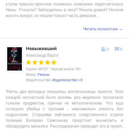
утром пришло мрачное похмелье: компания недосчиталась
Нины. Утонула? Заблудилась в лесу? Уехала домой? Начали
искать вокруг, но нашли только часть девушки…
→
Читать полностью
Невыживший
0
0
Александр Варго
Серия: MYST: Черная книга 18+
Жанр:
Ужасы
Издательство:
Издательство «Э
Убиты две молодые женщины, воспитанницы приюта. Тело
каждой несчастной было восемь раз медленно пронизано
тонким предметом, причем не металлическим. Что еще
сотворил убийца с трупами – невозможно описать без
содрогания. Старшему лейтенанту следственного отдела
полиции Валерию Самсонову предстоит вычислить и
обезвредить маньяка. Расследование приводит его в приют,