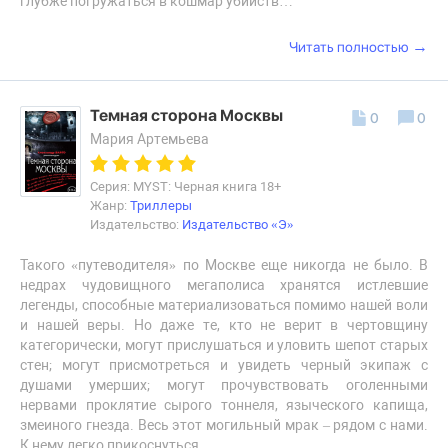
глубже погружаться в кошмар убийств…
→
Читать полностью
Темная сторона Москвы
0
0
Мария Артемьева
Серия: MYST: Черная книга 18+
Жанр:
Триллеры
Издательство:
Издательство «Э»
Такого «путеводителя» по Москве еще никогда не было. В
недрах чудовищного мегаполиса хранятся истлевшие
легенды, способные материализоваться помимо нашей воли
и нашей веры. Но даже те, кто не верит в чертовщину
категорически, могут прислушаться и уловить шепот старых
стен; могут присмотреться и увидеть черный экипаж с
душами умерших; могут прочувствовать оголенными
нервами проклятие сырого тоннеля, языческого капища,
змеиного гнезда. Весь этот могильный мрак – рядом с нами.
К нему легко прикоснуться…