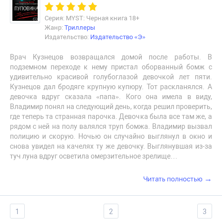
Серия: MYST: Черная книга 18+
Жанр:
Триллеры
Издательство:
Издательство «Э»
Врач Кузнецов возвращался домой после работы. В
подземном переходе к нему пристал оборванный бомж с
удивительно красивой голубоглазой девочкой лет пяти.
Кузнецов дал бродяге крупную купюру. Тот раскланялся. А
девочка вдруг сказала «папа». Кого она имела в виду,
Владимир понял на следующий день, когда решил проверить,
где теперь та странная парочка. Девочка была все там же, а
рядом с ней на полу валялся труп бомжа. Владимир вызвал
полицию и скорую. Ночью он случайно выглянул в окно и
снова увидел на качелях ту же девочку. Выглянувшая из-за
туч луна вдруг осветила омерзительное зрелище…
→
Читать полностью
1
2
3