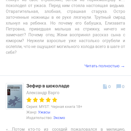
похолодел от ужаса. Перед ним стояла настоящая ведьма.
Отвратительная, злобная, страшная старуха. Остро
заточенные ножницы в ее руке лязгнули. Трупный смрад
хлынул на ребенка. Но почему его бабушка, Елизавета
Петровна, приведшая малыша на стрижку, ничего не
замечает? Почему отец Жени воспринял рассказ сына с
юмором? Неужели взрослые уже настолько огрубели и
ослепли, что не ощущают могильного холода всего в шаге от
себя?
→
Читать полностью
Зефир в шоколаде
0
0
Александр Варго
Серия: MYST: Черная книга 18+
Жанр:
Ужасы
Издательство:
Эксмо
«…Потом кто-то из соседей пожаловался в милицию,