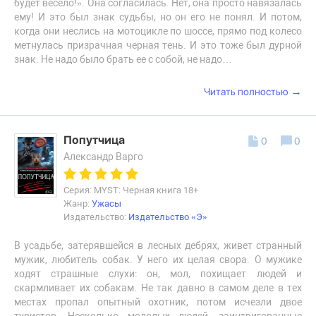
будет весело!». Она согласилась. Нет, она просто навязалась
ему! И это был знак судьбы, но он его не понял. И потом,
когда они неслись на мотоцикле по шоссе, прямо под колесо
метнулась призрачная черная тень. И это тоже был дурной
знак. Не надо было брать ее с собой, не надо…
→
Читать полностью
Попутчица
0
0
Александр Варго
Серия: MYST: Черная книга 18+
Жанр:
Ужасы
Издательство:
Издательство «Э»
В усадьбе, затерявшейся в лесных дебрях, живет странный
мужик, любитель собак. У него их целая свора. О мужике
ходят страшные слухи: он, мол, похищает людей и
скармливает их собакам. Не так давно в самом деле в тех
местах пропал опытный охотник, потом исчезли двое
туристов. Несколько молодых людей, заинтригованные