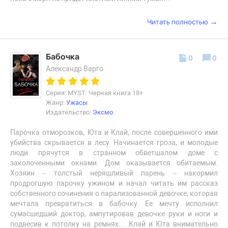
→
Читать полностью
Бабочка
0
0
Александр Варго
Серия: MYST: Черная книга 18+
Жанр:
Ужасы
Издательство:
Эксмо
Парочка отморозков, Юта и Клай, после совершенного ими
убийства скрывается в лесу. Начинается гроза, и молодые
люди прячутся в странном обветшалом доме с
заколоченными окнами. Дом оказывается обитаемым.
Хозяин – толстый неряшливый парень – накормил
продрогшую парочку ужином и начал читать им рассказ
собственного сочинения о парализованной девочке, которая
мечтала превратиться в бабочку. Ее мечту исполнил
сумасшедший доктор, ампутировав девочке руки и ноги и
подвесив к потолку на ремнях… Клай и Юта внимательно