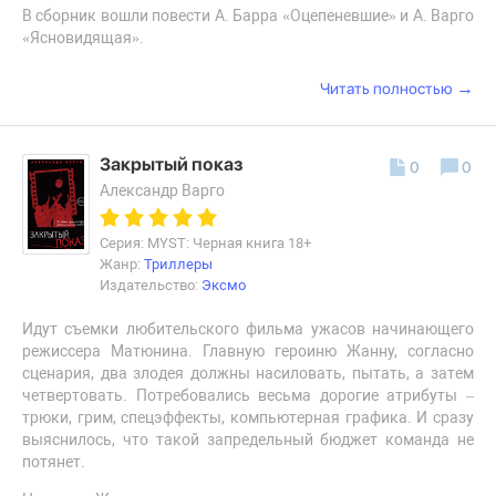
В сборник вошли повести А. Барра «Оцепеневшие» и А. Варго
«Ясновидящая».
→
Читать полностью
Закрытый показ
0
0
Александр Варго
Серия: MYST: Черная книга 18+
Жанр:
Триллеры
Издательство:
Эксмо
Идут съемки любительского фильма ужасов начинающего
режиссера Матюнина. Главную героиню Жанну, согласно
сценария, два злодея должны насиловать, пытать, а затем
четвертовать. Потребовались весьма дорогие атрибуты –
трюки, грим, спецэффекты, компьютерная графика. И сразу
выяснилось, что такой запредельный бюджет команда не
потянет.