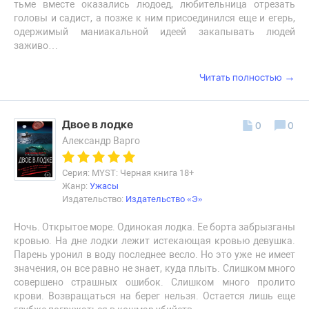
тьме вместе оказались людоед, любительница отрезать
головы и садист, а позже к ним присоединился еще и егерь,
одержимый маниакальной идеей закапывать людей
заживо…
→
Читать полностью
Двое в лодке
0
0
Александр Варго
Серия: MYST: Черная книга 18+
Жанр:
Ужасы
Издательство:
Издательство «Э»
Ночь. Открытое море. Одинокая лодка. Ее борта забрызганы
кровью. На дне лодки лежит истекающая кровью девушка.
Парень уронил в воду последнее весло. Но это уже не имеет
значения, он все равно не знает, куда плыть. Слишком много
совершено страшных ошибок. Слишком много пролито
крови. Возвращаться на берег нельзя. Остается лишь еще