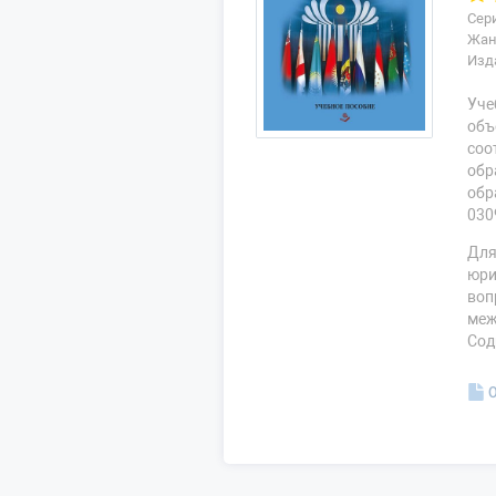
Сер
Жан
Изд
Уче
объ
соо
обр
обр
030
Для
юри
воп
меж
Сод