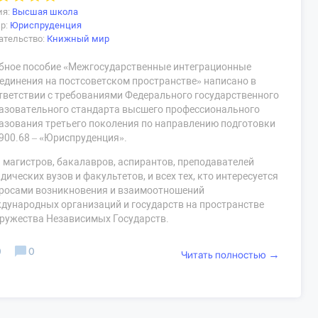
ия:
Высшая школа
р:
Юриспруденция
ательство:
Книжный мир
бное пособие «Межгосударственные интеграционные
единения на постсоветском пространстве» написано в
тветствии с требованиями Федерального государственного
азовательного стандарта высшего профессионального
азования третьего поколения по направлению подготовки
900.68 – «Юриспруденция».
 магистров, бакалавров, аспирантов, преподавателей
дических вузов и факультетов, и всех тех, кто интересуется
росами возникновения и взаимоотношений
дународных организаций и государств на пространстве
ружества Независимых Государств.
0
0
→
Читать полностью