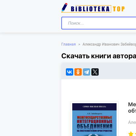
Главная
>
Александр Иванович Забейво
Скачать книги автор
Ме
об
Але