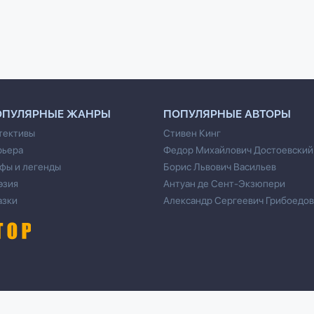
ОПУЛЯРНЫЕ ЖАНРЫ
ПОПУЛЯРНЫЕ АВТОРЫ
тективы
Стивен Кинг
рьера
Федор Михайлович Достоевский
фы и легенды
Борис Львович Васильев
эзия
Антуан де Сент-Экзюпери
азки
Александр Сергеевич Грибоедов
Cвязь для правообладателей/DMCA через форму обратной связи