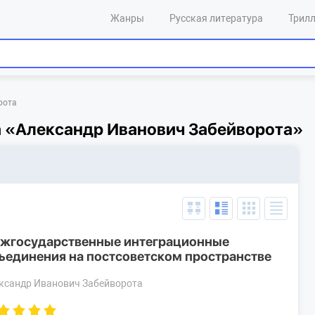
Жанры
Русская литература
Трил
рота
а «Александр Иванович Забейворота»
жгосударственные интеграционные
ъединения на постсоветском пространстве
ксандр Иванович Забейворота