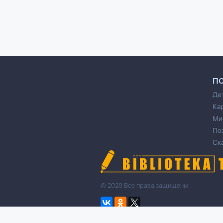
П
Де
Ка
Ми
По
Ск
© 2020 Все права защищены