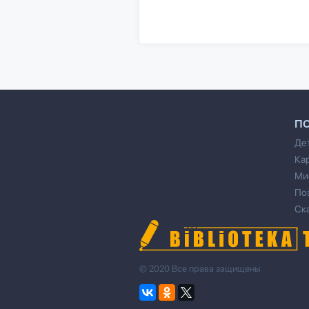
П
Де
Ка
Ми
По
Ск
© 2020 Все права защищены