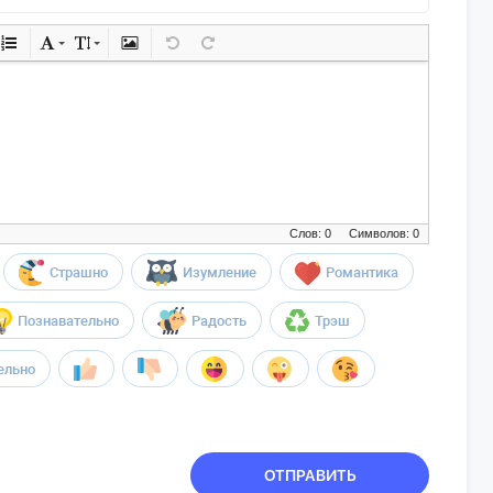
Слов: 0
Символов: 0
Страшно
Изумление
Романтика
Познавательно
Радость
Трэш
ельно
ОТПРАВИТЬ