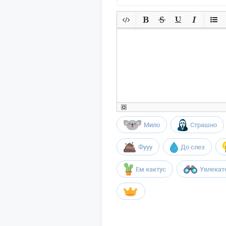
Мило
Страшно
Фууу
До слез
Ем кактус
Увлекат