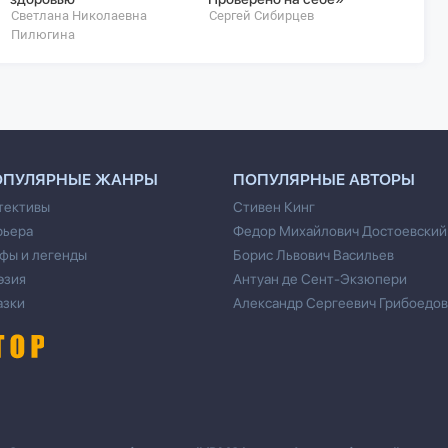
Ефрем
Светлана Николаевна
Сергей Сибирцев
Пилюгина
ОПУЛЯРНЫЕ ЖАНРЫ
ПОПУЛЯРНЫЕ АВТОРЫ
тективы
Стивен Кинг
рьера
Федор Михайлович Достоевский
фы и легенды
Борис Львович Васильев
эзия
Антуан де Сент-Экзюпери
азки
Александр Сергеевич Грибоедов