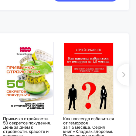
Привычка стройности.
Как навсегда избавиться
В XXI 
50 секретов похудения.
от геморроя
обяза
День за днём к
за 1,5 месяца. Серия
вашег
стройности, красоте и
книг «Кладезь здоровья.
Вален
здоровью
Проверено на себе»