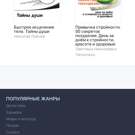
Быстрое исцеление
Привычка стройности.
тела. Тайны души
50 секретов
похудения. День за
Николай Пейчев
днём к стройности,
красоте и здоровью
Светлана Николаевна
Пилюгина
ПОПУЛЯРНЫЕ ЖАНРЫ
Детективы
Карьера
Мифы и легенды
Поэзия
Сказки