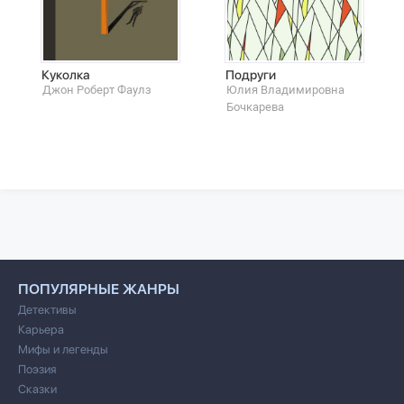
Куколка
Подруги
Джон Роберт Фаулз
Юлия Владимировна
Бoчкарева
ПОПУЛЯРНЫЕ ЖАНРЫ
Детективы
Карьера
Мифы и легенды
Поэзия
Сказки