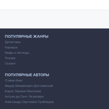
ПОПУЛЯРНЫЕ ЖАНРЫ
Детективы
Карьера
Мифы и легенды
Поэзия
Сказки
ПОПУЛЯРНЫЕ АВТОРЫ
Стивен Кинг
Федор Михайлович Достоевский
Борис Львович Васильев
Антуан де Сент-Экзюпери
Александр Сергеевич Грибоедов