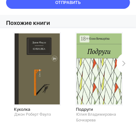
ОТПРАВИТЬ
Похожие книги
Куколка
Подруги
Джон Роберт Фаулз
Юлия Владимировна
Бoчкарева