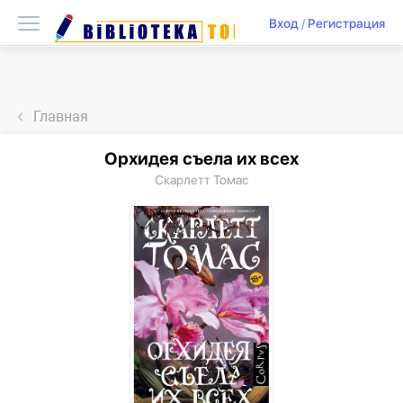
Вход
/
Регистрация
Главная
Орхидея съела их всех
Скарлетт Томас