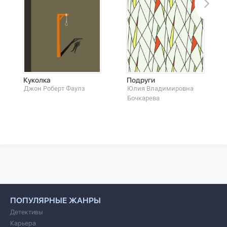
Куколка
Подруги
Джон Роберт Фаулз
Юлия Владимировна
Бoчкарева
ПОПУЛЯРНЫЕ ЖАНРЫ
Детективы
Карьера