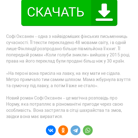
Софі Оксанен – одна з найвідоміших фінських письменниць
сучасності. Її тексти перекладено 48 мовами світу, і в одній
лише Фінляндії розпродано більше півмільйона її книг. Її
попередній роман «Коли голуби зникли» вийшов у 2015 році,
права на його переклад були продані більш ніж у 30 країн.
«На пероні вона присіла на лавку, на яку мати не сідала.
Метро примчало тим самим шляхом. Мама жбурнула взуття
та сумочку під лавку, а потім її вже не стало».
Новий роман Софі Оксанен – це магічна розповідь про
Норму, яка потрапляє в різноманітні пригоди через свою
особливість. Вона застрягла в сітці шахрайства та змов,
звідки вона має вирватися.