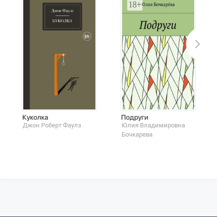
Куколка
Подруги
Джон Роберт Фаулз
Юлия Владимировна
Бoчкарева