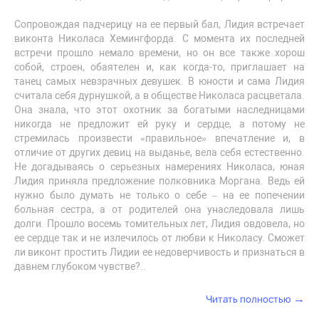
Сопровождая падчерицу на ее первый бал, Лидия встречает
виконта Николаса Хемингфорда. С момента их последней
встречи прошло немало времени, но он все также хорош
собой, строен, обаятелен и, как когда-то, приглашает на
танец самых невзрачных девушек. В юности и сама Лидия
считала себя дурнушкой, а в обществе Николаса расцветала.
Она знала, что этот охотник за богатыми наследницами
никогда не предложит ей руку и сердце, а потому не
стремилась произвести «правильное» впечатление и, в
отличие от других девиц на выданье, вела себя естественно.
Не догадываясь о серьезных намерениях Николаса, юная
Лидия приняла предложение полковника Моргана. Ведь ей
нужно было думать не только о себе – на ее попечении
больная сестра, а от родителей она унаследовала лишь
долги. Прошло восемь томительных лет, Лидия овдовела, но
ее сердце так и не излечилось от любви к Николасу. Сможет
ли виконт простить Лидии ее недоверчивость и признаться в
давнем глубоком чувстве?..
→
Читать полностью