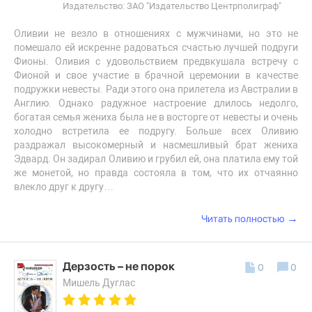
Издательство: ЗАО "Издательство Центрполиграф"
Оливии не везло в отношениях с мужчинами, но это не
помешало ей искренне радоваться счастью лучшей подруги
Фионы. Оливия с удовольствием предвкушала встречу с
Фионой и свое участие в брачной церемонии в качестве
подружки невесты. Ради этого она прилетела из Австралии в
Англию. Однако радужное настроение длилось недолго,
богатая семья жениха была не в восторге от невесты и очень
холодно встретила ее подругу. Больше всех Оливию
раздражал высокомерный и насмешливый брат жениха
Эдвард. Он задирал Оливию и грубил ей, она платила ему той
же монетой, но правда состояла в том, что их отчаянно
влекло друг к другу…
→
Читать полностью
Дерзость – не порок
0
0
Мишель Дуглас