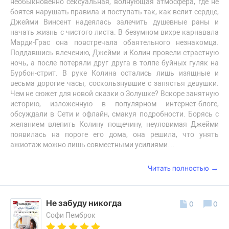
необыкновенно сексуальная, волнующая атмосфера, где не
боятся нарушать правила и поступать так, как велит сердце,
Джейми Винсент надеялась залечить душевные раны и
начать жизнь с чистого листа. В безумном вихре карнавала
Марди-Грас она повстречала обаятельного незнакомца.
Поддавшись влечению, Джейми и Колин провели страстную
ночь, а после потеряли друг друга в толпе буйных гуляк на
Бурбон-стрит. В руке Колина остались лишь изящные и
весьма дорогие часы, соскользнувшие с запястья девушки.
Чем не сюжет для новой сказки о Золушке? Вскоре занятную
историю, изложенную в популярном интернет-блоге,
обсуждали в Сети и офлайн, смакуя подробности. Борясь с
желанием влепить Колину пощечину, неуловимая Джейми
появилась на пороге его дома, она решила, что унять
ажиотаж можно лишь совместными усилиями…
→
Читать полностью
Не забуду никогда
0
0
Софи Пемброк