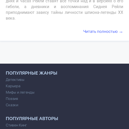
днях и часах Рейли ставят все точки над и в версиях о его
гибели, а дневники и воспоминания Сиднея Рейли
приподнимают завесу тайны личности шпиона-легенды XX
века.
→
Читать полностью
ПОПУЛЯРНЫЕ ЖАНРЫ
Детективы
Карьера
Мифы и легенды
Поэзия
Сказки
ПОПУЛЯРНЫЕ АВТОРЫ
Стивен Кинг