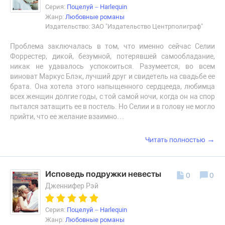
Серия:
Поцелуй – Harlequin
Жанр:
Любовные романы
Издательство: ЗАО "Издательство Центрполиграф"
Проблема заключалась в том, что именно сейчас Селии
Форрестер, дикой, безумной, потерявшей самообладание,
никак не удавалось успокоиться. Разумеется, во всем
виноват Маркус Блэк, лучший друг и свидетель на свадьбе ее
брата. Она хотела этого напыщенного сердцееда, любимца
всех женщин долгие годы, с той самой ночи, когда он на спор
пытался затащить ее в постель. Но Селии и в голову не могло
прийти, что ее желание взаимно…
→
Читать полностью
Исповедь подружки невесты
0
0
Дженнифер Рэй
Серия:
Поцелуй – Harlequin
Жанр:
Любовные романы