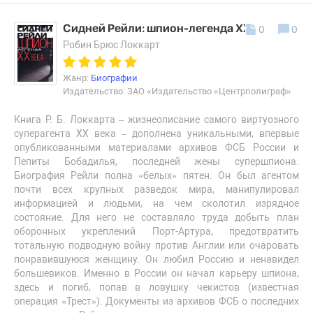
Сидней Рейли: шпион-легенда XX века
0
0
Робин Брюс Локкарт
Жанр:
Биографии
Издательство: ЗАО «Издательство «Центрполиграф»
Книга Р. Б. Локкарта – жизнеописание самого виртуозного
суперагента XX века – дополнена уникальными, впервые
опубликованными материалами архивов ФСБ России и
Пепиты Бобадилья, последней жены супершпиона.
Биография Рейли полна «белых» пятен. Он был агентом
почти всех крупных разведок мира, манипулировал
информацией и людьми, на чем сколотил изрядное
состояние. Для него не составляло труда добыть план
оборонных укреплений Порт-Артура, предотвратить
тотальную подводную войну против Англии или очаровать
понравившуюся женщину. Он любил Россию и ненавидел
большевиков. Именно в России он начал карьеру шпиона,
здесь и погиб, попав в ловушку чекистов (известная
операция «Трест»). Документы из архивов ФСБ о последних