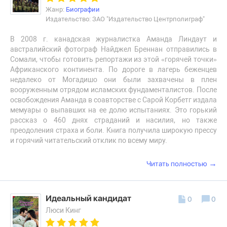
Жанр:
Биографии
Издательство: ЗАО "Издательство Центрполиграф"
В 2008 г. канадская журналистка Аманда Линдаут и
австралийский фотограф Найджел Бреннан отправились в
Сомали, чтобы готовить репортажи из этой «горячей точки»
Африканского континента. По дороге в лагерь беженцев
недалеко от Могадишо они были захвачены в плен
вооруженным отрядом исламских фундаменталистов. После
освобождения Аманда в соавторстве с Сарой Корбетг издала
мемуары о выпавших на ее долю испытаниях. Это горький
рассказ о 460 днях страданий и насилия, но также
преодоления страха и боли. Книга получила широкую прессу
и горячий читательский отклик по всему миру.
→
Читать полностью
Идеальный кандидат
0
0
Люси Кинг