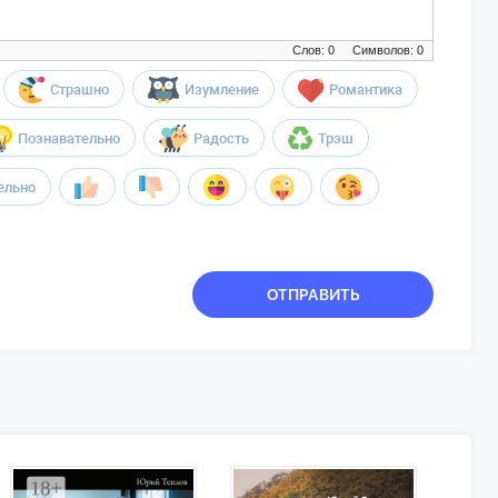
Слов: 0
Символов: 0
Страшно
Изумление
Романтика
Познавательно
Радость
Трэш
ельно
ОТПРАВИТЬ