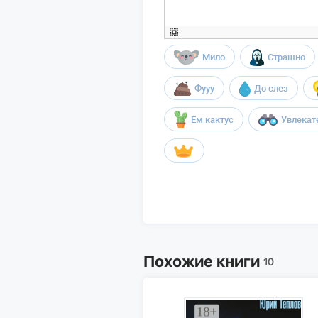
Мило
Страшно
Фууу
До слез
Ем кактус
Увлекат
Похожие книги
10