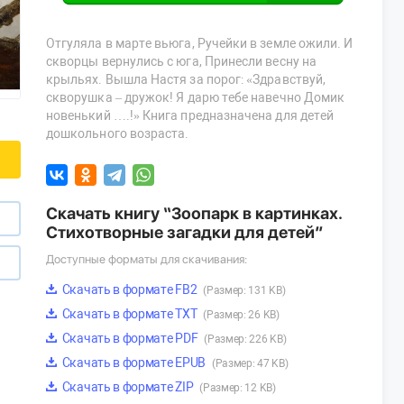
Отгуляла в марте вьюга, Ручейки в земле ожили. И
скворцы вернулись с юга, Принесли весну на
крыльях. Вышла Настя за порог: «Здравствуй,
скворушка – дружок! Я дарю тебе навечно Домик
новенький ….!» Книга предназначена для детей
дошкольного возраста.
Скачать книгу “Зоопарк в картинках.
Стихотворные загадки для детей”
Доступные форматы для скачивания:
Скачать в формате FB2
(Размер: 131 KB)
Скачать в формате TXT
(Размер: 26 KB)
Скачать в формате PDF
(Размер: 226 KB)
Скачать в формате EPUB
(Размер: 47 KB)
Скачать в формате ZIP
(Размер: 12 KB)