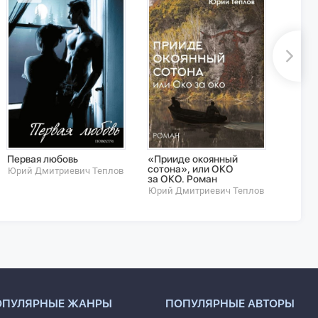
Первая любовь
«Прииде окоянный
Спасе
сотона», или ОКО
не буд
Юрий Дмитриевич Теплов
за ОКО. Роман
Воскр
Трило
Юрий Дмитриевич Теплов
Юрий 
ОПУЛЯРНЫЕ ЖАНРЫ
ПОПУЛЯРНЫЕ АВТОРЫ