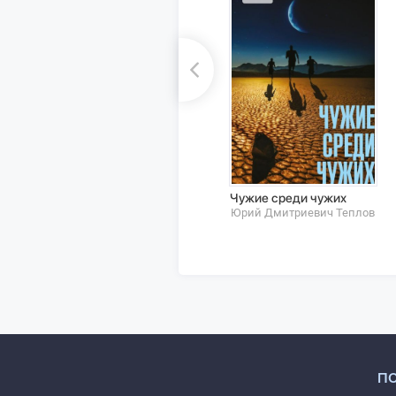
Чужие среди чужих
Юрий Дмитриевич Теплов
П